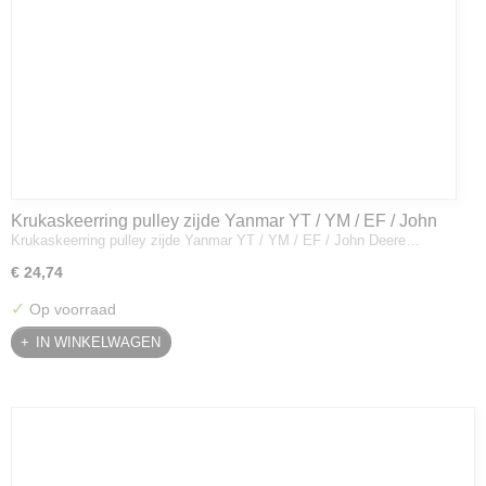
Krukaskeerring pulley zijde Yanmar YT / YM / EF / John
Krukaskeerring pulley zijde Yanmar YT / YM / EF / John Deere…
Deere - 119934-01800
€ 24,74
✓
Op voorraad
IN WINKELWAGEN