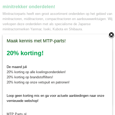
minitrekker onderdelen!
Minitractorparts heeft een groot assortiment onderdelen op het gebied van
minitractoren, miditractoren, compacttractoren en aanbouwwerktuigen. Wij
verkopen deze onderdelen met als specialisme de Japanse
minitractormerken Yanmar, Iseki, Kubota en Shibaura.
Maak kennis met MTP-parts!
Ook interessant
20% korting!
De maand juli
20% korting op alle koelingsonderdelen!
20% korting op brandstoffilters!
20% korting op onze vetspuit en patronen!
Loop geen korting mis en ga voor actuele aanbiedingen naar onze
vernieuwde webshop!
Set van 6 vlakstekkerhulzen geïsoleerd
MTP Parts.nl
€ 4,50