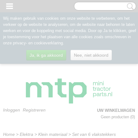
Wij maken gebruik van cookies om onze website te verbeteren, om het
verkeer op de website te analyseren, om de website naar behoren te laten
werken en voor de koppeling met social media. Door op Ja te klikken, geef
je toestemming voor het plaatsen van alle cookies zoals omschreven in
onze privacy- en cookieverklaring.
Ja, ik ga akkoord
Nee, niet akkoord
Inloggen
Registreren
UW WINKELWAGEN
Geen producten
(0)
Home
>
Elektra
>
Klein materiaal
>
Set van 6 vlakstekkers