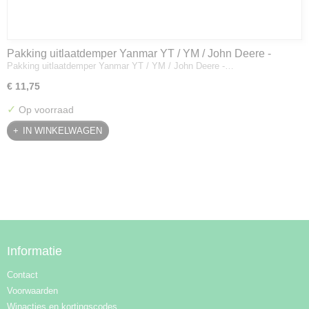
Pakking uitlaatdemper Yanmar YT / YM / John Deere -
Pakking uitlaatdemper Yanmar YT / YM / John Deere -…
128300-13230
€ 11,75
✓
Op voorraad
IN WINKELWAGEN
Informatie
Contact
Voorwaarden
Winacties en kortingscodes