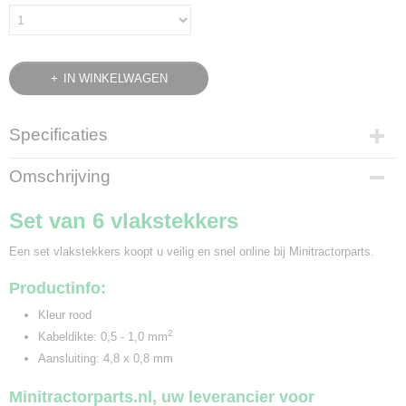
IN WINKELWAGEN
Specificaties
Bruto gewicht
Omschrijving
0,10 Kg
Set van 6 vlakstekkers
Een set vlakstekkers koopt u veilig en snel online bij Minitractorparts.
Productinfo:
Kleur rood
2
Kabeldikte: 0,5 - 1,0 mm
Aansluiting: 4,8 x 0,8 mm
Minitractorparts.nl, uw leverancier voor