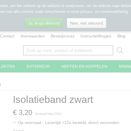
eren, om het verkeer op de website te analyseren, om de website naar behore
sen van alle cookies zoals omschreven in onze privacy- en cookieverklaring.
Ja, ik ga akkoord
Nee, niet akkoord
Contact
Voorwaarden
Bestelproces
Instructiefilmpjes
Blog
LEKTRA
EXTERIEUR
HEFFEN EN KOPPELEN
MINI
t
Isolatieband zwart
€ 3,20
(inclusief btw 21%)
✓
Op voorraad
- Levertijd <12u besteld, direct verzonden