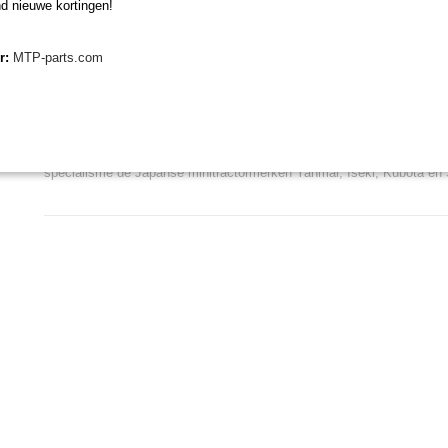
d nieuwe kortingen!
Groot rekvermogen
Kunststof (PVC)
er:
MTP-parts.com
Temperatuurbereik: -10°C - +105°C
Minitractorparts.nl, uw leverancier voor minitr
Minitractorparts heeft een groot assortiment onderdelen op het gebied
miditractoren, compacttractoren en aanbouwwerktuigen. Wij verkopen
specialisme de Japanse minitractormerken Yanmar, Iseki, Kubota en 