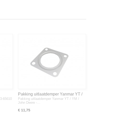
Pakking uitlaatdemper Yanmar YT /
33-65610
Pakking uitlaatdemper Yanmar YT / YM /
YM / John Deere - 128300-13230
John Deere -…
€ 11,75