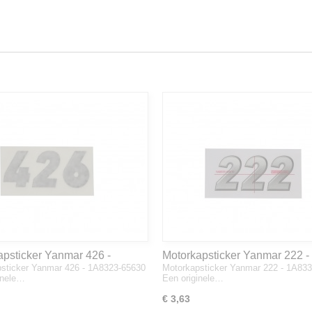
apsticker Yanmar 426 -
Motorkapsticker Yanmar 222 -
sticker Yanmar 426 - 1A8323-65630
Motorkapsticker Yanmar 222 - 1A83
3-65630
1A8333-65610
inele…
Een originele…
€ 3,63