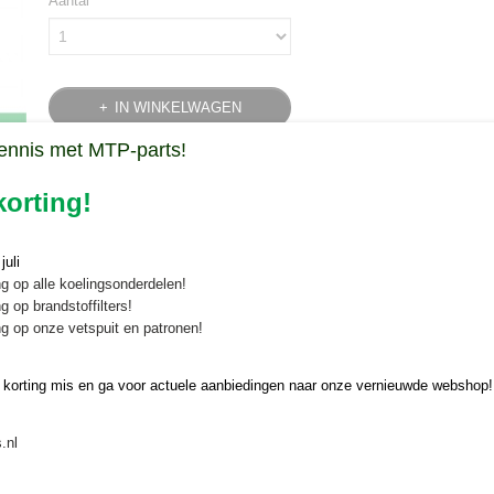
Aantal
IN WINKELWAGEN
ennis met MTP-parts!
Specificaties
orting!
Bruto gewicht
0,12 Kg
Omschrijving
uli
Isolatieband zwart
g op alle koelingsonderdelen!
g op brandstoffilters!
Een rol isolatieband koopt u veilig en snel online bij Minitractorparts.
g op onze vetspuit en patronen!
Geschikt voor stroomkabelisolatie of codering
 korting mis en ga voor actuele aanbiedingen naar onze vernieuwde webshop!
Producteigenschappen:
15 mm breed
.nl
10 meter lang
Anti-corrosief lijmsysteem