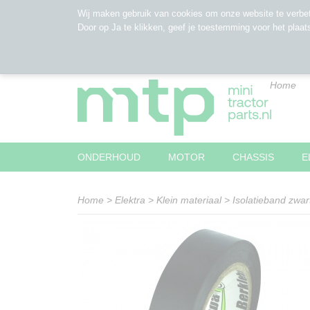
Wij maken gebruik van cookies om onze website te verbet
Door op Ja te klikken, geef je toestemming voor het plaat
Home
ONDERHOUD
MOTOR
CHASSIS
E
Home
>
Elektra
>
Klein materiaal
>
Isolatieband zwar