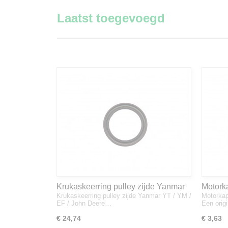
Laatst toegevoegd
Krukaskeerring pulley zijde Yanmar
Motork
Krukaskeerring pulley zijde Yanmar YT / YM /
Motorkap
YT / YM / EF / John Deere - 119934-
1A832
EF / John Deere…
Een orig
01800
€ 24,74
€ 3,63