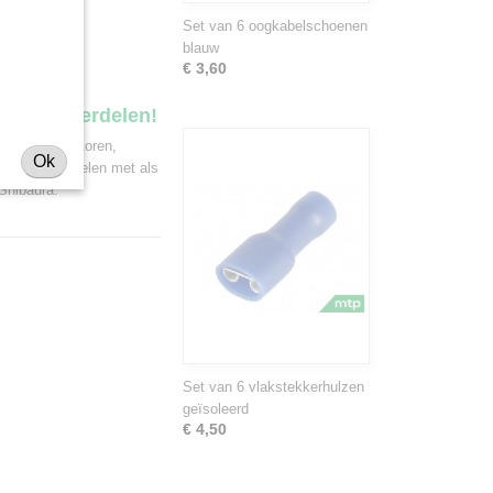
Set van 6 oogkabelschoenen
blauw
€ 3,60
ekker onderdelen!
 van minitractoren,
Ok
 deze onderdelen met als
Shibaura.
Set van 6 vlakstekkerhulzen
geïsoleerd
€ 4,50