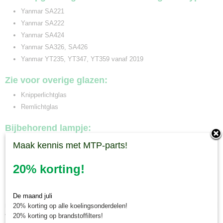
Yanmar SA221
Yanmar SA222
Yanmar SA424
Yanmar SA326, SA426
Yanmar YT235, YT347, YT359 vanaf 2019
Zie voor overige glazen:
Knipperlichtglas
Remlichtglas
Bijbehorend lampje:
Gloeilamp 12V/21W
Maak kennis met MTP-parts!
Minitractorparts.nl, uw leverancier voor
20% korting!
minitrekker onderdelen!
Minitractorparts heeft een groot assortiment onderdelen op het gebied van
De maand juli
minitractoren, miditractoren, compacttractoren en aanbouwwerktuigen. Wij
20% korting op alle koelingsonderdelen!
verkopen deze onderdelen met als specialisme de Japanse
20% korting op brandstoffilters!