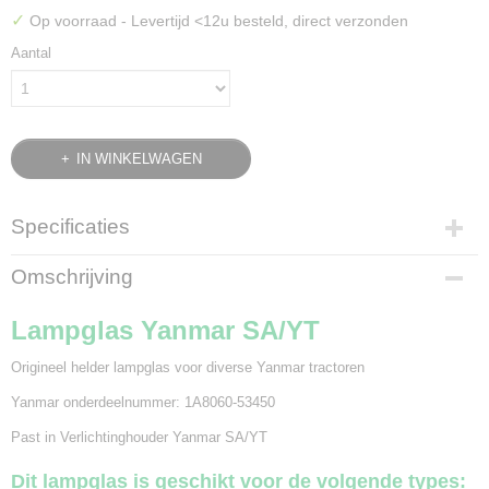
✓
Op voorraad
- Levertijd <12u besteld, direct verzonden
Aantal
IN WINKELWAGEN
Specificaties
Bruto gewicht
Omschrijving
0,10 Kg
Lampglas Yanmar SA/YT
Origineel helder lampglas voor diverse Yanmar tractoren
Yanmar onderdeelnummer: 1A8060-53450
Past in
Verlichtinghouder Yanmar SA/YT
Dit lampglas is geschikt voor de volgende types: