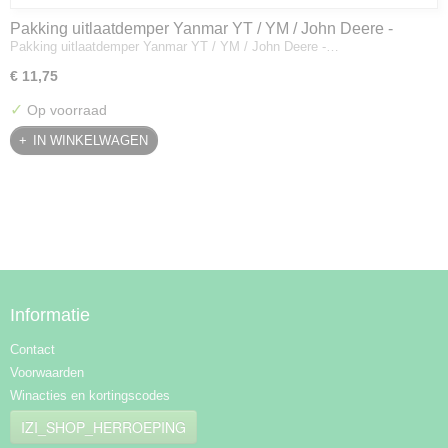
Pakking uitlaatdemper Yanmar YT / YM / John Deere -
Pakking uitlaatdemper Yanmar YT / YM / John Deere -…
128300-13230
€ 11,75
✓
Op voorraad
IN WINKELWAGEN
Informatie
Contact
Voorwaarden
Winacties en kortingscodes
IZI_SHOP_HERROEPING