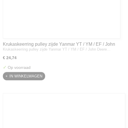
Krukaskeerring pulley zijde Yanmar YT / YM / EF / John
Krukaskeerring pulley zijde Yanmar YT / YM / EF / John Deere…
Deere - 119934-01800
€ 24,74
✓
Op voorraad
IN WINKELWAGEN