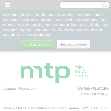
Wij maken gebruik van cookies om onze website te verbeteren, om het
verkeer op de website te analyseren, om de website naar behoren te laten
werken en voor de koppeling met social media. Door op Ja te klikken, geef
je toestemming voor het plaatsen van alle cookies zoals omschreven in
onze privacy- en cookieverklaring.
Ja, ik ga akkoord
Nee, niet akkoord
Inloggen
Registreren
UW WINKELWAGEN
Geen producten
(0)
Home
>
Elektra
>
Verlichting
>
Lampglas Yanmar SA/YT - 1A8060-