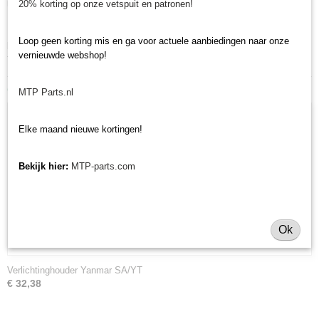
minitractormerken Yanmar, Iseki, Kubota en Shibaura.
20% korting op onze vetspuit en patronen!
Minitractorparts.nl heeft een groot assortiment onderdelen, waaronder dit
Loop geen korting mis en ga voor actuele aanbiedingen naar onze
lampglas, voor uw Yanmar SA 221, SA 222, SA 424, SA 326, SA 426,
vernieuwde webshop!
Yanmar YT 235, YT 347, YT 359.
Ook interessant
MTP Parts.nl
Elke maand nieuwe kortingen!
Bekijk hier:
MTP-parts.com
Ok
Verlichtinghouder Yanmar SA/YT
€ 32,38