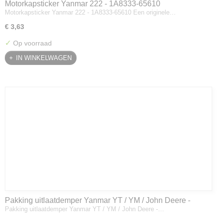
Motorkapsticker Yanmar 222 - 1A8333-65610
Motorkapsticker Yanmar 222 - 1A8333-65610 Een originele…
€ 3,63
✓
Op voorraad
IN WINKELWAGEN
Pakking uitlaatdemper Yanmar YT / YM / John Deere -
Pakking uitlaatdemper Yanmar YT / YM / John Deere -…
128300-13230