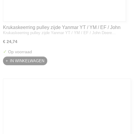
Krukaskeerring pulley zijde Yanmar YT / YM / EF / John
Krukaskeerring pulley zijde Yanmar YT / YM / EF / John Deere…
Deere - 119934-01800
€ 24,74
✓
Op voorraad
IN WINKELWAGEN