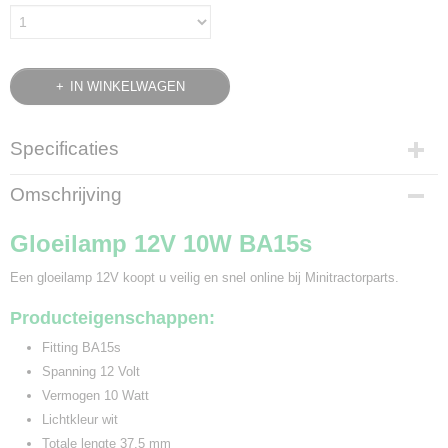
IN WINKELWAGEN
Specificaties
Bruto gewicht
Omschrijving
0,01 Kg
Gloeilamp 12V 10W BA15s
Een gloeilamp 12V koopt u veilig en snel online bij Minitractorparts.
Producteigenschappen:
Fitting BA15s
Spanning 12 Volt
Vermogen 10 Watt
Lichtkleur wit
Totale lengte 37,5 mm