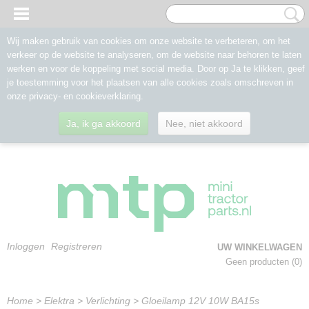
Wij maken gebruik van cookies om onze website te verbeteren, om het
verkeer op de website te analyseren, om de website naar behoren te laten
werken en voor de koppeling met social media. Door op Ja te klikken, geef
je toestemming voor het plaatsen van alle cookies zoals omschreven in
onze privacy- en cookieverklaring.
Ja, ik ga akkoord
Nee, niet akkoord
Inloggen
Registreren
UW WINKELWAGEN
Geen producten
(0)
Home
>
Elektra
>
Verlichting
>
Gloeilamp 12V 10W BA15s