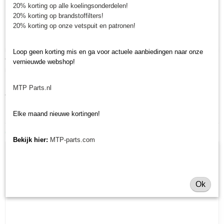
20% korting op alle koelingsonderdelen!
Minitractorparts.nl, uw leverancier voor
20% korting op brandstoffilters!
minitrekker onderdelen!
20% korting op onze vetspuit en patronen!
Minitractorparts heeft een groot assortiment onderdelen op het gebied van
minitractoren, miditractoren, compacttractoren en aanbouwwerktuigen. Wij
Loop geen korting mis en ga voor actuele aanbiedingen naar onze
verkopen deze onderdelen met als specialisme de Japanse
vernieuwde webshop!
minitractormerken Yanmar, Iseki, Kubota en Shibaura.
Heeft u nog andere onderdelen nodig voor uw minitractor? Bekijk
ons
MTP Parts.nl
volledige assortiment.
Elke maand nieuwe kortingen!
Ook interessant
Bekijk hier:
MTP-parts.com
Ok