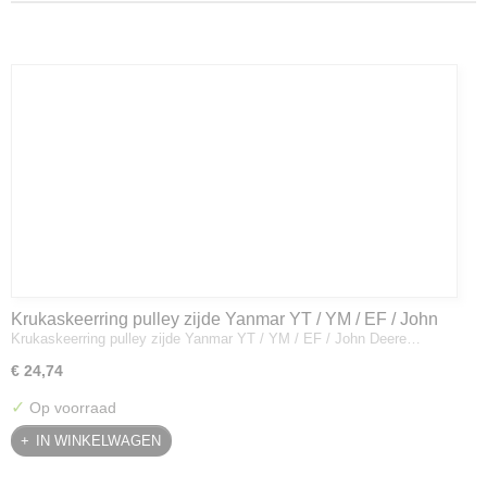
Krukaskeerring pulley zijde Yanmar YT / YM / EF / John
Krukaskeerring pulley zijde Yanmar YT / YM / EF / John Deere…
Deere - 119934-01800
€ 24,74
✓
Op voorraad
IN WINKELWAGEN