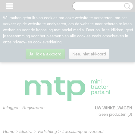
Wij maken gebruik van cookies om onze website te verbeteren, om het
verkeer op de website te analyseren, om de website naar behoren te laten
werken en voor de koppeling met social media. Door op Ja te klikken, geef
je toestemming voor het plaatsen van alle cookies zoals omschreven in
onze privacy- en cookieverklaring.
Ja, ik ga akkoord
Nee, niet akkoord
Inloggen
Registreren
UW WINKELWAGEN
Geen producten
(0)
Home
>
Elektra
>
Verlichting
>
Zwaailamp universeel