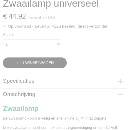
Zwaailamp universeel
€ 44,92
(inclusief btw 21%)
✓
Op voorraad
- Levertijd <12u besteld, direct verzonden
Aantal
IN WINKELWAGEN
Specificaties
Bruto gewicht
Omschrijving
0,60 Kg
Zwaailamp
De zwaailamp koopt u veilig en snel online bij Minitractorparts.
Deze zwaailamp heeft een flexibele stangbevestiging en een 12 Volt