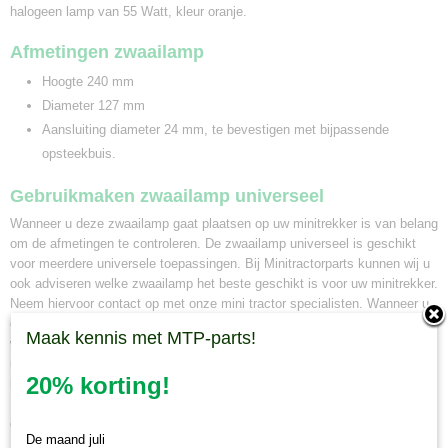
halogeen lamp van 55 Watt, kleur oranje.
Afmetingen zwaailamp
Hoogte 240 mm
Diameter 127 mm
Aansluiting diameter 24 mm, te bevestigen met
bijpassende
opsteekbuis.
Gebruikmaken zwaailamp universeel
Wanneer u deze zwaailamp gaat plaatsen op uw minitrekker is van belang
om de afmetingen te controleren. De zwaailamp universeel is geschikt
voor meerdere universele toepassingen. Bij Minitractorparts kunnen wij u
ook adviseren welke zwaailamp het beste geschikt is voor uw minitrekker.
Neem hiervoor contact op met onze mini tractor specialisten. Wanneer u
een zwaailamp bij ons bestelt voor 12.00 uur, en deze is op voorraad,
Maak kennis met MTP-parts!
wordt hij dezelfde dag nog verzonden. Naast pakketbezorging kunt u ook
uw bestelling in ons magazijn in Olst afhalen. Wij zijn van maandag tot en
20% korting!
met vrijdag geopend voor afhalen van minitractor onderdelen van 8.30 tot
16.30 uur. Maakt u hiervoor eerst een afspraak via whatsapp 0630381824
of per e-mail info@minitractorparts.nl, dan zijn wij u graag van dienst.
De maand juli