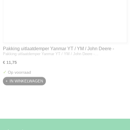
Pakking uitlaatdemper Yanmar YT / YM / John Deere -
Pakking uitlaatdemper Yanmar YT / YM / John Deere -…
128300-13230
€ 11,75
✓
Op voorraad
IN WINKELWAGEN