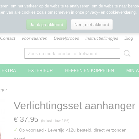
eren, om het verkeer op de website te analyseren, om de website naar behore
sen van alle cookies zoals omschreven in onze privacy- en cookieverklaring.
Ja, ik ga akkoord
Nee, niet akkoord
Contact
Voorwaarden
Bestelproces
Instructiefilmpjes
Blog
LEKTRA
EXTERIEUR
HEFFEN EN KOPPELEN
MINI
nger
Verlichtingsset aanhanger
€ 37,95
(inclusief btw 21%)
✓
Op voorraad
- Levertijd <12u besteld, direct verzonden