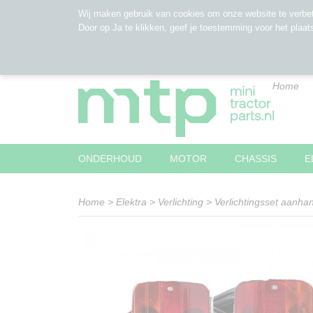
Wij maken gebruik van cookies om onze website te verbet
Door op Ja te klikken, geef je toestemming voor het plaat
Home
ONDERHOUD
MOTOR
CHASSIS
E
Home
>
Elektra
>
Verlichting
>
Verlichtingsset aanha