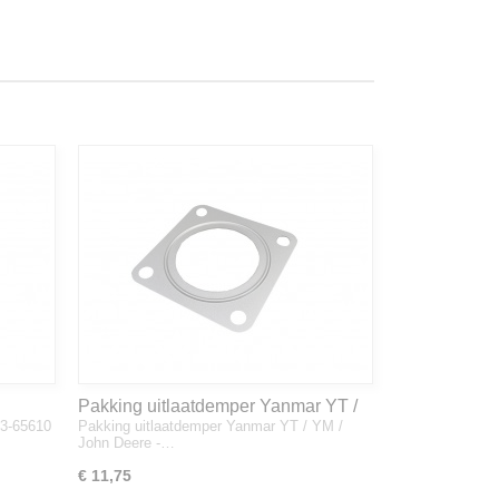
Pakking uitlaatdemper Yanmar YT /
33-65610
Pakking uitlaatdemper Yanmar YT / YM /
YM / John Deere - 128300-13230
John Deere -…
€ 11,75