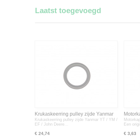
Laatst toegevoegd
Krukaskeerring pulley zijde Yanmar
Motork
Krukaskeerring pulley zijde Yanmar YT / YM /
Motorkap
YT / YM / EF / John Deere - 119934-
1A832
EF / John Deere…
Een orig
01800
€ 24,74
€ 3,63