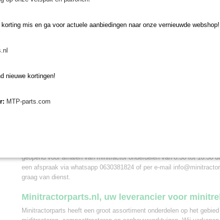
Achterlicht
Richtingaanwijzer
 korting mis en ga voor actuele aanbiedingen naar onze vernieuwde webshop!
Positielicht
Remlicht
.nl
Kentekenplaatverlichting
Gebruiken verlichting aanhanger
d nieuwe kortingen!
Wanneer u deze verlichtingsset gaat gebruiken op uw aanhanger is va
het snoer van 7,5 m lang genoeg is. De verlichtingsset aanhanger is 
er:
MTP-parts.com
aanhangers, kipwagens, of andere type wagens. Bij Minitractorparts k
adviseren welke verlichting het beste geschikt is voor uw minitrekker
op met onze mini tractor specialisten. Wanneer u een verlichtingsset b
uur, en deze is op voorraad, wordt hij dezelfde dag nog verzonden. N
u ook uw bestelling in ons magazijn in Olst afhalen. Wij zijn van maa
geopend voor afhalen van minitractor onderdelen van 8.30 tot 16.30 uu
een afspraak via whatsapp 0630381824 of per e-mail info@minitractorpa
graag van dienst.
Minitractorparts.nl, uw leverancier voor minitr
Minitractorparts heeft een groot assortiment onderdelen op het gebied