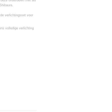
 deze onderdelen met als
Shibaura.
de verlichtingsset voor
 ons
volledige verlichting