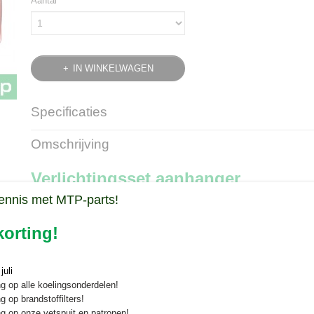
Aantal
IN WINKELWAGEN
Specificaties
Bruto gewicht
1,45 Kg
Omschrijving
Verlichtingsset aanhanger
ennis met MTP-parts!
De verlichtingsset aanhanger koopt u veilig en snel online bij Minitract
Deze universele verlichtingsset is uitermate geschikt voor uw aanha
orting!
op andere type kipwagens.
Komt met 7,5 m lang snoer met 7-pin aansluiting. Werkt op 12V aanslu
uli
transparante koffer.
g op alle koelingsonderdelen!
g op brandstoffilters!
Functies van de aanhanger verlichting
g op onze vetspuit en patronen!