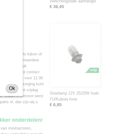
Verlichtingsbalk aanhanger
€ 36,45
n belang om te kijken of
geschikt voor meerdere
unnen wij u ook
. Neem hiervoor contact
ij ons bestelt voor 12.00
aast pakketbezorging kunt
Ok
ndag tot en met vrijdag
Gloeilamp 12V 25/25W Iseki
r. Maakt u hiervoor eerst
TU/Kubota Aste
rts.nl, dan zijn wij u
€ 6,95
ekker onderdelen!
 van minitractoren,