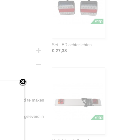
Set LED achterlichten
€ 27,38
orparts.
nger of passend te maken
iting. Wordt geleverd in