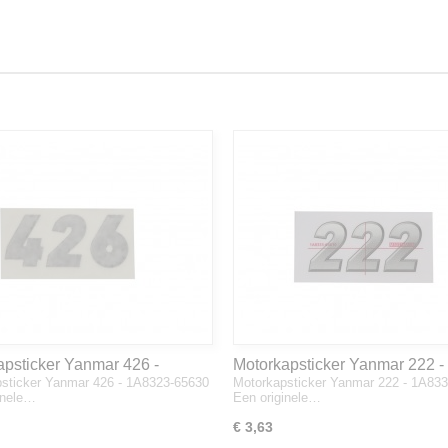
apsticker Yanmar 426 -
Motorkapsticker Yanmar 222 -
sticker Yanmar 426 - 1A8323-65630
Motorkapsticker Yanmar 222 - 1A83
3-65630
1A8333-65610
inele…
Een originele…
€ 3,63