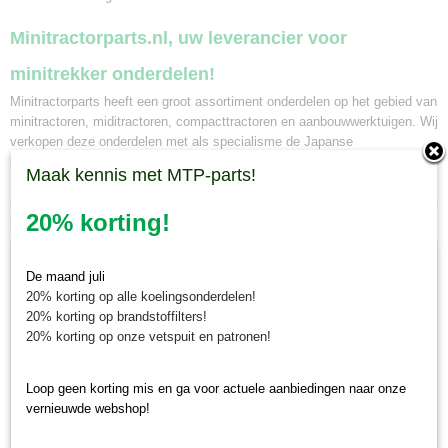
Minitractorparts.nl, uw leverancier voor
minitrekker onderdelen!
Minitractorparts heeft een groot assortiment onderdelen op het gebied van
minitractoren, miditractoren, compacttractoren en aanbouwwerktuigen. Wij
verkopen deze onderdelen met als specialisme de Japanse
minitractormerken Yanmar, Iseki, Kubota en Shibaura.
Maak kennis met MTP-parts!
20% korting!
Ook interessant
De maand juli
20% korting op alle koelingsonderdelen!
20% korting op brandstoffilters!
20% korting op onze vetspuit en patronen!
Loop geen korting mis en ga voor actuele aanbiedingen naar onze
vernieuwde webshop!