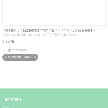
Pakking uitlaatdemper Yanmar YT / YM / John Deere -
Pakking uitlaatdemper Yanmar YT / YM / John Deere -…
128300-13230
€ 11,75
✓
Op voorraad
IN WINKELWAGEN
Informatie
Contact