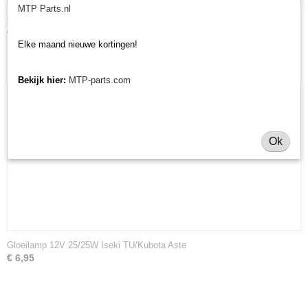
MTP Parts.nl
Gloeilamp 12V 35/35W Iseki TX
€ 6,29
Elke maand nieuwe kortingen!
Bekijk hier:
MTP-parts.com
Ok
Gloeilamp 12V 25/25W Iseki TU/Kubota Aste
€ 6,95