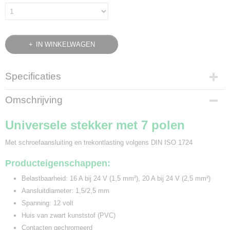
IN WINKELWAGEN
Specificaties
Bruto gewicht
Omschrijving
0,15 Kg
Universele stekker met 7 polen
Met schroefaansluiting en trekontlasting volgens DIN ISO 1724
Producteigenschappen:
Belastbaarheid: 16 A bij 24 V (1,5 mm²), 20 A bij 24 V (2,5 mm²)
Aansluitdiameter: 1,5/2,5 mm
Spanning: 12 volt
Huis van zwart kunststof (PVC)
Contacten gechromeerd