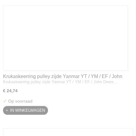
Krukaskeerring pulley zijde Yanmar YT / YM / EF / John
Krukaskeerring pulley zijde Yanmar YT / YM / EF / John Deere…
Deere - 119934-01800
€ 24,74
✓
Op voorraad
IN WINKELWAGEN