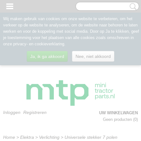
Wij maken gebruik van cookies om onze website te verbeteren, om het
verkeer op de website te analyseren, om de website naar behoren te laten
werken en voor de koppeling met social media. Door op Ja te klikken, geef
je toestemming voor het plaatsen van alle cookies zoals omschreven in
onze privacy- en cookieverklaring.
Ja, ik ga akkoord
Nee, niet akkoord
Inloggen
Registreren
UW WINKELWAGEN
Geen producten
(0)
Home
>
Elektra
>
Verlichting
>
Universele stekker 7 polen