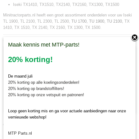
Iseki TX1410, TX1510, TX2140, TX2160, TX1300, TX1500
Minitractorparts.nl heeft een groot assortiment onderdelen voor uw Iseki
TL 1900, TL 2100, TL 2300, TL 2500,
TU 1700, TU 1900, TU 2100,
TX
1410, TX 1510, TX 2140, TX 2160, TX 1300, TX 1500.
Ook interessant
Maak kennis met MTP-parts!
20% korting!
De maand juli
20% korting op alle koelingsonderdelen!
20% korting op brandstoffilters!
20% korting op onze vetspuit en patronen!
Loop geen korting mis en ga voor actuele aanbiedingen naar onze
vernieuwde webshop!
Kabel toerenteller Iseki Landhope TU
€ 39,26
MTP Parts.nl