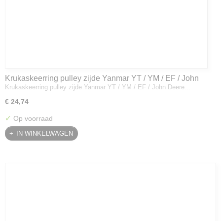
Krukaskeerring pulley zijde Yanmar YT / YM / EF / John
Krukaskeerring pulley zijde Yanmar YT / YM / EF / John Deere…
Deere - 119934-01800
€ 24,74
✓
Op voorraad
IN WINKELWAGEN