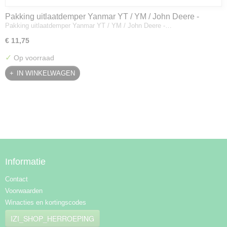
Pakking uitlaatdemper Yanmar YT / YM / John Deere -
Pakking uitlaatdemper Yanmar YT / YM / John Deere -…
128300-13230
€ 11,75
✓
Op voorraad
IN WINKELWAGEN
Informatie
Contact
Voorwaarden
Winacties en kortingscodes
IZI_SHOP_HERROEPING