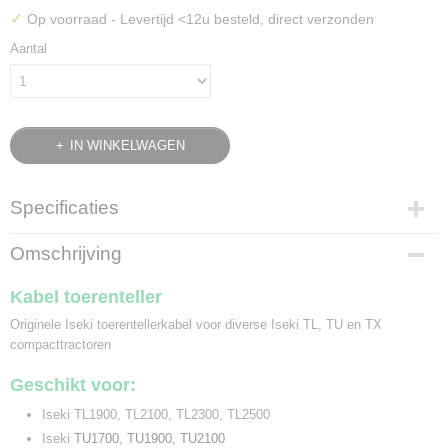
✓
Op voorraad
- Levertijd <12u besteld, direct verzonden
Aantal
IN WINKELWAGEN
Specificaties
Bruto gewicht
Omschrijving
0,19 Kg
Kabel toerenteller
Originele Iseki toerentellerkabel voor diverse Iseki TL, TU en TX
compacttractoren
Geschikt voor:
Iseki TL1900, TL2100, TL2300, TL2500
Iseki
TU1700, TU1900, TU2100