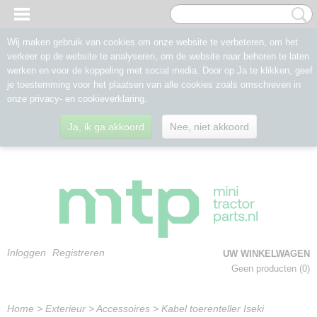
Wij maken gebruik van cookies om onze website te verbeteren, om het
verkeer op de website te analyseren, om de website naar behoren te laten
werken en voor de koppeling met social media. Door op Ja te klikken, geef
je toestemming voor het plaatsen van alle cookies zoals omschreven in
onze privacy- en cookieverklaring.
Ja, ik ga akkoord
Nee, niet akkoord
Inloggen
Registreren
UW WINKELWAGEN
Geen producten
(0)
Home
>
Exterieur
>
Accessoires
>
Kabel toerenteller Iseki