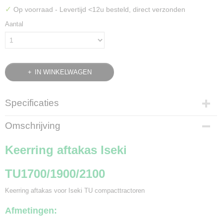
✓
Op voorraad
- Levertijd <12u besteld, direct verzonden
Aantal
IN WINKELWAGEN
Specificaties
Bruto gewicht
Omschrijving
0,10 Kg
Keerring aftakas Iseki
TU1700/1900/2100
Keerring aftakas voor Iseki TU compacttractoren
Afmetingen: