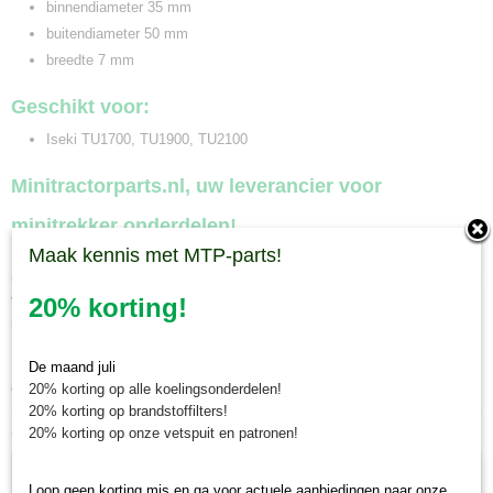
binnendiameter 35 mm
buitendiameter 50 mm
breedte 7 mm
Geschikt voor:
Iseki TU1700, TU1900, TU2100
Minitractorparts.nl, uw leverancier voor
minitrekker onderdelen!
Maak kennis met MTP-parts!
Minitractorparts heeft een groot assortiment onderdelen op het gebied van
minitractoren, miditractoren, compacttractoren en aanbouwwerktuigen. Wij
verkopen deze onderdelen met als specialisme de Japanse
20% korting!
minitractormerken Yanmar, Iseki, Kubota en Shibaura.
Minitractorparts.nl heeft een groot assortiment onderdelen, waaronder
De maand juli
dezae keerring aftakas Iseki, voor uw Iseki TU 1700, TU 1900, TU 2100.
20% korting op alle koelingsonderdelen!
20% korting op brandstoffilters!
Ook interessant
20% korting op onze vetspuit en patronen!
Loop geen korting mis en ga voor actuele aanbiedingen naar onze