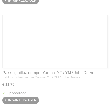
IN WINKELWAGEN
Pakking uitlaatdemper Yanmar YT / YM / John Deere -
Pakking uitlaatdemper Yanmar YT / YM / John Deere -…
128300-13230
€ 11,75
✓
Op voorraad
IN WINKELWAGEN