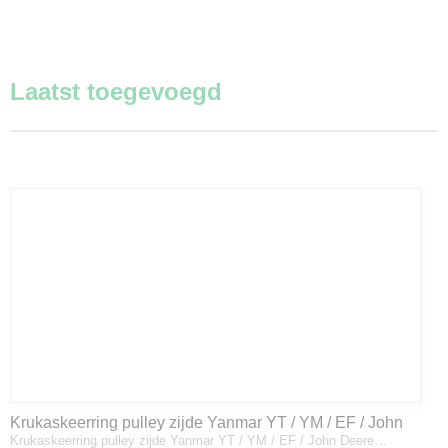
Laatst toegevoegd
Krukaskeerring pulley zijde Yanmar YT / YM / EF / John
Krukaskeerring pulley zijde Yanmar YT / YM / EF / John Deere…
Deere - 119934-01800