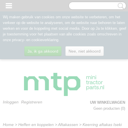
Wij maken gebruik van cookies om onze website te verbeteren, om het
verkeer op de website te analyseren, om de website naar behoren te laten
werken en voor de koppeling met social media. Door op Ja te klikken, geef
je toestemming voor het plaatsen van alle cookies zoals omschreven in
onze privacy- en cookieverklaring.
Ja, ik ga akkoord
Nee, niet akkoord
Inloggen
Registreren
UW WINKELWAGEN
Geen producten
(0)
Home
>
Heffen en koppelen
>
Aftakassen
>
Keerring aftakas Iseki