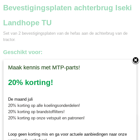
Bevestigingsplaten achterbrug Iseki
Landhope TU
Set van 2 bevestigingsplaten van de hefas aan de achterbrug van de
tractor.
Geschikt voor:
Iseki Landhope TU155, TU165, TU175
Maak kennis met MTP-parts!
Iseki Landhope TU157, TU167, TU177
Minitractorparts.nl heeft een groot assortiment onderdelen voor uw Iseki
20% korting!
Landhope TU 155, TU 165, TU 175, TU 157, TU 167, TU177.
De maand juli
20% korting op alle koelingsonderdelen!
Ook interessant
20% korting op brandstoffilters!
20% korting op onze vetspuit en patronen!
Loop geen korting mis en ga voor actuele aanbiedingen naar onze