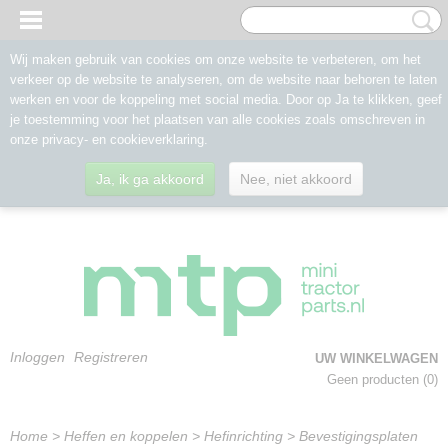
Wij maken gebruik van cookies om onze website te verbeteren, om het
verkeer op de website te analyseren, om de website naar behoren te laten
werken en voor de koppeling met social media. Door op Ja te klikken, geef
je toestemming voor het plaatsen van alle cookies zoals omschreven in
onze privacy- en cookieverklaring.
Ja, ik ga akkoord
Nee, niet akkoord
Inloggen
Registreren
UW WINKELWAGEN
Geen producten
(0)
Home
>
Heffen en koppelen
>
Hefinrichting
>
Bevestigingsplaten