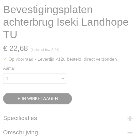
Bevestigingsplaten
achterbrug Iseki Landhope
TU
€ 22,68
(inclusief btw 21%)
✓
Op voorraad
- Levertijd <12u besteld, direct verzonden
Aantal
IN WINKELWAGEN
Specificaties
Bruto gewicht
Omschrijving
1,30 Kg