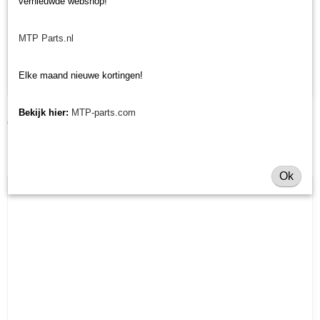
vernieuwde webshop!
MTP Parts.nl
Elke maand nieuwe kortingen!
Hefinrichting Kubota / Shibaura / Yanmar zwaar 500 en 600 mm
Bekijk hier:
MTP-parts.com
€ 115,00
Ok