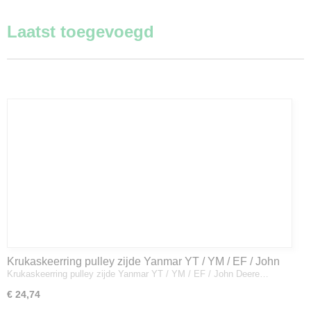
Laatst toegevoegd
Krukaskeerring pulley zijde Yanmar YT / YM / EF / John
Krukaskeerring pulley zijde Yanmar YT / YM / EF / John Deere…
Deere - 119934-01800
€ 24,74