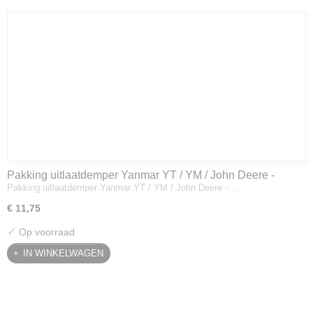
Pakking uitlaatdemper Yanmar YT / YM / John Deere -
Pakking uitlaatdemper Yanmar YT / YM / John Deere -…
128300-13230
€ 11,75
✓
Op voorraad
IN WINKELWAGEN