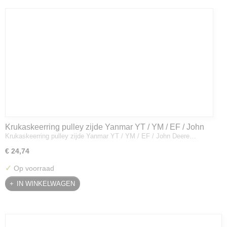
Krukaskeerring pulley zijde Yanmar YT / YM / EF / John
Krukaskeerring pulley zijde Yanmar YT / YM / EF / John Deere…
Deere - 119934-01800
€ 24,74
✓
Op voorraad
IN WINKELWAGEN