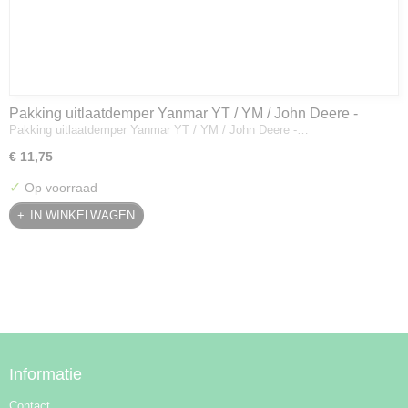
Pakking uitlaatdemper Yanmar YT / YM / John Deere -
Pakking uitlaatdemper Yanmar YT / YM / John Deere -…
128300-13230
€ 11,75
✓
Op voorraad
IN WINKELWAGEN
Informatie
Contact