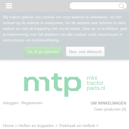
Wij maken gebruik van cookies om onze website te verbeteren, om het
verkeer op de website te analyseren, om de website naar behoren te laten
werken en voor de koppeling met social media. Door op Ja te klikken, geef
je toestemming voor het plaatsen van alle cookies zoals omschreven in
onze privacy- en cookieverklaring.
Ja, ik ga akkoord
Nee, niet akkoord
Inloggen
Registreren
UW WINKELWAGEN
Geen producten
(0)
Home
>
Heffen en koppelen
>
Trekhaak en hefbok
>