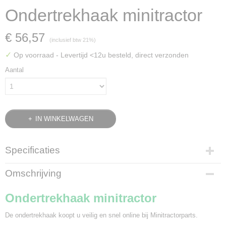
Ondertrekhaak minitractor
€ 56,57
(inclusief btw 21%)
✓
Op voorraad
- Levertijd <12u besteld, direct verzonden
Aantal
IN WINKELWAGEN
Specificaties
Bruto gewicht
Omschrijving
4,00 Kg
Ondertrekhaak minitractor
De ondertrekhaak koopt u veilig en snel online bij Minitractorparts.