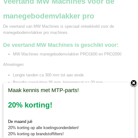
Veertand MW Machines voor de
manegebodemvlakker pro
De veertand van MW Machines is speciaal ontwikkeld voor de
manegebodemvlakker pro machines.
De veertand MW Machines is geschikt voor:
MW Machines manegebodemvlakker PRO1600 en PRO2000
Afmetingen:
Lengte tanden ca 300 mm tot aan einde
Breedte aansluiting 35 mm, binnenmaat ca 20 mm
Maak kennis met MTP-parts!
Breedte afstand tussen tanden ca 100 mm
Minitractorparts.nl, uw leverancier voor
20% korting!
minitrekker onderdelen!
De maand juli
Minitractorparts heeft een groot assortiment onderdelen op het gebied van
20% korting op alle koelingsonderdelen!
minitractoren, miditractoren, compacttractoren en aanbouwwerktuigen. Wij
20% korting op brandstoffilters!
verkopen deze onderdelen met als specialisme de Japanse