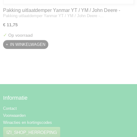
Pakking uitlaatdemper Yanmar YT / YM / John Deere -
Pakking uitlaatdemper Yanmar YT / YM / John Deere -…
128300-13230
€ 11,75
✓
Op voorraad
IN WINKELWAGEN
Informatie
Contact
Voorwaarden
Winacties en kortingscodes
IZI_SHOP_HERROEPING