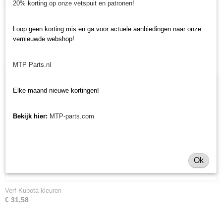
20% korting op onze vetspuit en patronen!
minitractormerken Yanmar, Iseki, Kubota en Shibaura.
Minitractorparts.nl heeft een groot assortiment onderdelen, waaronder de
Loop geen korting mis en ga voor actuele aanbiedingen naar onze
MW veertand, voor uw PRO 1600 en PRO 2000.
vernieuwde webshop!
Ook interessant
MTP Parts.nl
Elke maand nieuwe kortingen!
Bekijk hier:
MTP-parts.com
Ok
Verf Kubota kleuren
€ 31,58