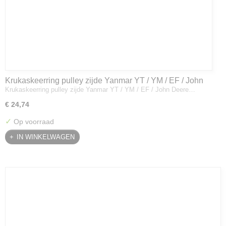
Krukaskeerring pulley zijde Yanmar YT / YM / EF / John
Krukaskeerring pulley zijde Yanmar YT / YM / EF / John Deere…
Deere - 119934-01800
€ 24,74
✓
Op voorraad
IN WINKELWAGEN