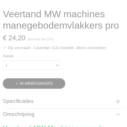
Veertand MW machines
manegebodemvlakkers pro
€ 24,20
(inclusief btw 21%)
✓
Op voorraad
- Levertijd <12u besteld, direct verzonden
Aantal
IN WINKELWAGEN
Specificaties
Bruto gewicht
Omschrijving
0,70 Kg