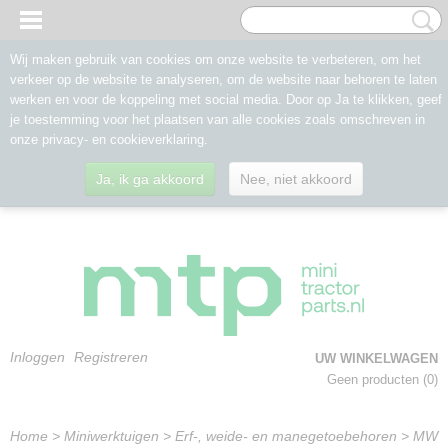
Wij maken gebruik van cookies om onze website te verbeteren, om het
verkeer op de website te analyseren, om de website naar behoren te laten
werken en voor de koppeling met social media. Door op Ja te klikken, geef
je toestemming voor het plaatsen van alle cookies zoals omschreven in
onze privacy- en cookieverklaring.
Ja, ik ga akkoord
Nee, niet akkoord
Inloggen
Registreren
UW WINKELWAGEN
Geen producten
(0)
Home
>
Miniwerktuigen
>
Erf-, weide- en manegetoebehoren
>
MW