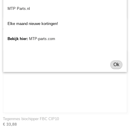
MTP Parts.nl
Mes biochipper FBC CIP10
Elke maand nieuwe kortingen!
€ 123,42
Bekijk hier:
MTP-parts.com
Ok
Tegenmes biochipper FBC CIP10
€ 33,88