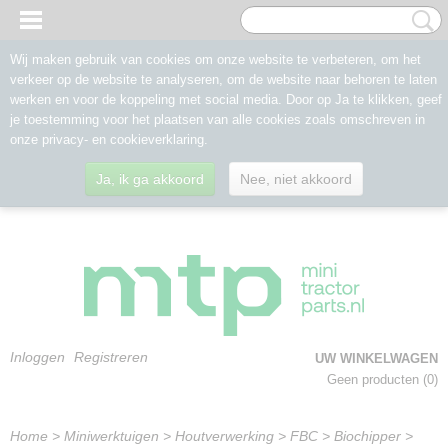
Wij maken gebruik van cookies om onze website te verbeteren, om het
verkeer op de website te analyseren, om de website naar behoren te laten
werken en voor de koppeling met social media. Door op Ja te klikken, geef
je toestemming voor het plaatsen van alle cookies zoals omschreven in
onze privacy- en cookieverklaring.
Ja, ik ga akkoord
Nee, niet akkoord
Inloggen
Registreren
UW WINKELWAGEN
Geen producten
(0)
Home
>
Miniwerktuigen
>
Houtverwerking
>
FBC
>
Biochipper
>