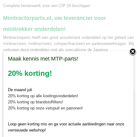
Complete binnenwerk voor een CIP 10 biochipper
Minitractorparts.nl, uw leverancier voor
minitrekker onderdelen!
Minitractorparts heeft een groot assortiment onderdelen op het gebied van
minitractoren, miditractoren, compacttractoren en aanbouwwerktuigen. Wij
verkopen deze onderdelen met als specialisme de Japanse
minitractormerken Yanmar, Iseki, Kubota en Shibaura.
Maak kennis met MTP-parts!
20% korting!
Ook interessant
De maand juli
20% korting op alle koelingsonderdelen!
20% korting op brandstoffilters!
20% korting op onze vetspuit en patronen!
Loop geen korting mis en ga voor actuele aanbiedingen naar onze
vernieuwde webshop!