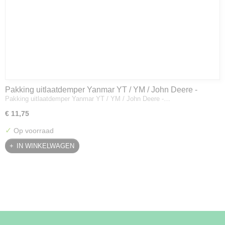
Pakking uitlaatdemper Yanmar YT / YM / John Deere -
Pakking uitlaatdemper Yanmar YT / YM / John Deere -…
128300-13230
€ 11,75
✓
Op voorraad
IN WINKELWAGEN