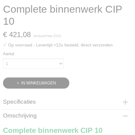
Complete binnenwerk CIP
10
€ 421,08
(inclusief btw 21%)
✓
Op voorraad
- Levertijd <12u besteld, direct verzonden
Aantal
IN WINKELWAGEN
Specificaties
Bruto gewicht
Omschrijving
4,50 Kg
Complete binnenwerk CIP 10