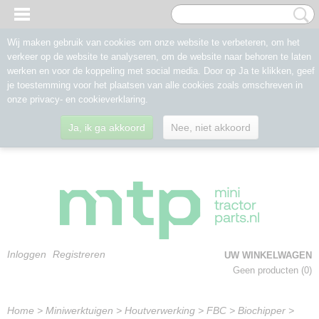
Wij maken gebruik van cookies om onze website te verbeteren, om het
verkeer op de website te analyseren, om de website naar behoren te laten
werken en voor de koppeling met social media. Door op Ja te klikken, geef
je toestemming voor het plaatsen van alle cookies zoals omschreven in
onze privacy- en cookieverklaring.
Ja, ik ga akkoord
Nee, niet akkoord
Inloggen
Registreren
UW WINKELWAGEN
Geen producten
(0)
Home
>
Miniwerktuigen
>
Houtverwerking
>
FBC
>
Biochipper
>