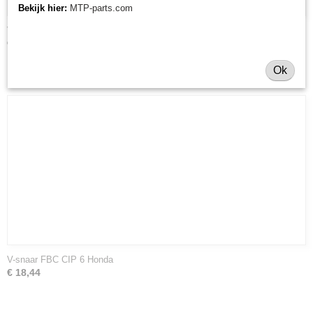
Bekijk hier:
MTP-parts.com
V-snaar FBC CIP6 PTO
€ 17,59
Ok
V-snaar FBC CIP 6 Honda
€ 18,44