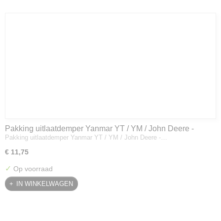
Pakking uitlaatdemper Yanmar YT / YM / John Deere -
Pakking uitlaatdemper Yanmar YT / YM / John Deere -…
128300-13230
€ 11,75
✓
Op voorraad
IN WINKELWAGEN