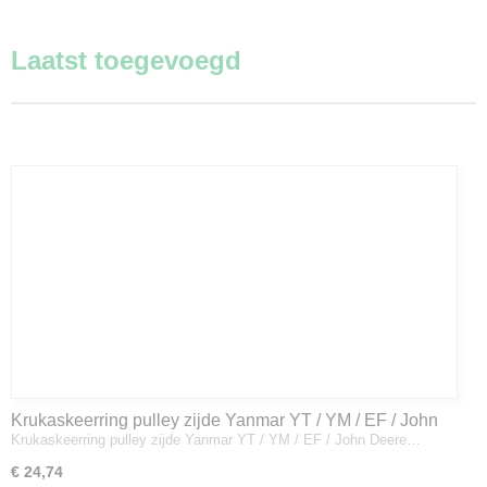
Laatst toegevoegd
Krukaskeerring pulley zijde Yanmar YT / YM / EF / John
Krukaskeerring pulley zijde Yanmar YT / YM / EF / John Deere…
Deere - 119934-01800
€ 24,74