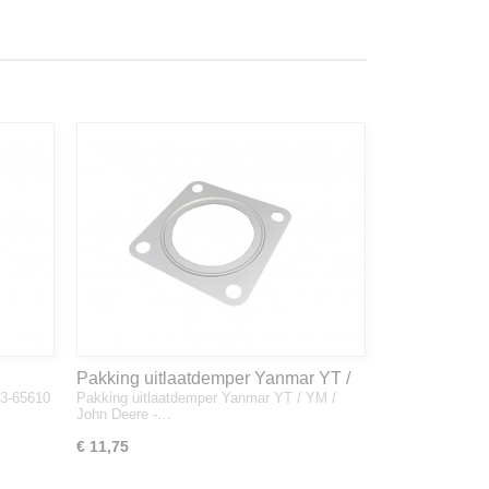
Pakking uitlaatdemper Yanmar YT /
33-65610
Pakking uitlaatdemper Yanmar YT / YM /
YM / John Deere - 128300-13230
John Deere -…
€ 11,75