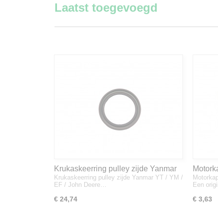
Laatst toegevoegd
Krukaskeerring pulley zijde Yanmar
Motork
Krukaskeerring pulley zijde Yanmar YT / YM /
Motorkap
YT / YM / EF / John Deere - 119934-
1A832
EF / John Deere…
Een orig
01800
€ 24,74
€ 3,63