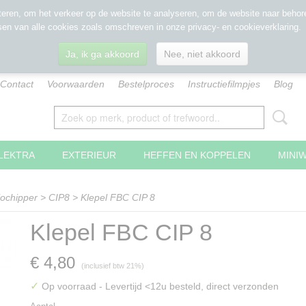
eren, om het verkeer op de website te analyseren, om de website naar behore
sen van alle cookies zoals omschreven in onze privacy- en cookieverklaring.
Ja, ik ga akkoord
Nee, niet akkoord
Contact
Voorwaarden
Bestelproces
Instructiefilmpjes
Blog
LEKTRA
EXTERIEUR
HEFFEN EN KOPPELEN
MINI
iochipper
>
CIP8
>
Klepel FBC CIP 8
Klepel FBC CIP 8
€ 4,80
(inclusief btw 21%)
✓
Op voorraad
- Levertijd <12u besteld, direct verzonden