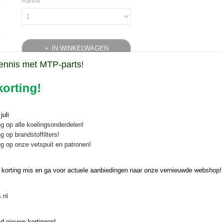
Aantal
IN WINKELWAGEN
ennis met MTP-parts!
Specificaties
orting!
Bruto gewicht
0,10 Kg
Omschrijving
uli
Klepel FBC CIP 8
g op alle koelingsonderdelen!
g op brandstoffilters!
Klepel voor FBC CIP 8 biochopper. Dit model biochipper heeft 8 klepe
g op onze vetspuit en patronen!
Afmeting klepel: 90 x 40 x 3 mm, diameter gat 19 mm
 korting mis en ga voor actuele aanbiedingen naar onze vernieuwde webshop!
.nl
d nieuwe kortingen!