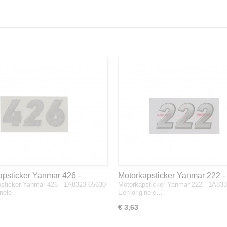
apsticker Yanmar 426 -
Motorkapsticker Yanmar 222 -
sticker Yanmar 426 - 1A8323-65630
Motorkapsticker Yanmar 222 - 1A83
3-65630
1A8333-65610
inele…
Een originele…
€ 3,63