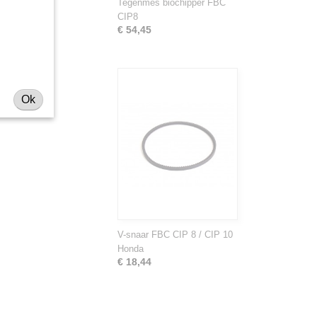
Tegenmes biochipper FBC
CIP8
€ 54,45
Ok
V-snaar FBC CIP 8 / CIP 10
Honda
€ 18,44