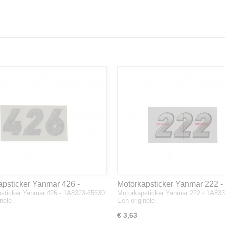
apsticker Yanmar 426 -
Motorkapsticker Yanmar 222 -
sticker Yanmar 426 - 1A8323-65630
Motorkapsticker Yanmar 222 - 1A83
3-65630
1A8333-65610
inele…
Een originele…
€ 3,63