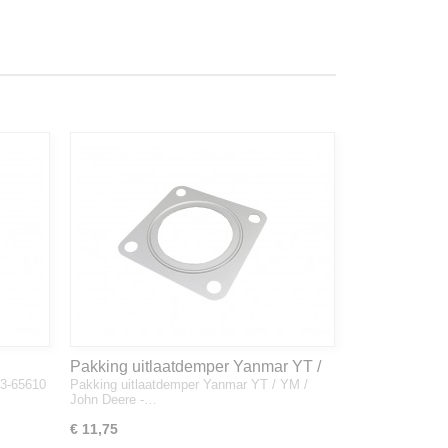
Pakking uitlaatdemper Yanmar YT /
33-65610
Pakking uitlaatdemper Yanmar YT / YM /
YM / John Deere - 128300-13230
John Deere -…
€ 11,75