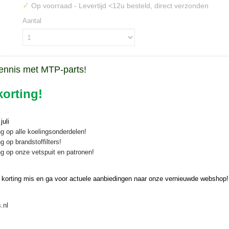
✓
Op voorraad
- Levertijd <12u besteld, direct verzonden
Aantal
ennis met MTP-parts!
IN WINKELWAGEN
orting!
Specificaties
Bruto gewicht
0,05 Kg
uli
Omschrijving
g op alle koelingsonderdelen!
g op brandstoffilters!
Moer hydromotor Muratori MT11 I
g op onze vetspuit en patronen!
Originele Muratori moer voor bij de hydromotor
Geschikt voor:
 korting mis en ga voor actuele aanbiedingen naar onze vernieuwde webshop!
Muratori MT11 ID-105, MT11 ID-125, MT ID-135, MT15 ID-130, 
.nl
Onderdeelnummer Muratori: 62006100