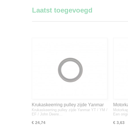
Laatst toegevoegd
Krukaskeerring pulley zijde Yanmar
Motork
Krukaskeerring pulley zijde Yanmar YT / YM /
Motorkap
YT / YM / EF / John Deere - 119934-
1A832
EF / John Deere…
Een orig
01800
€ 24,74
€ 3,63