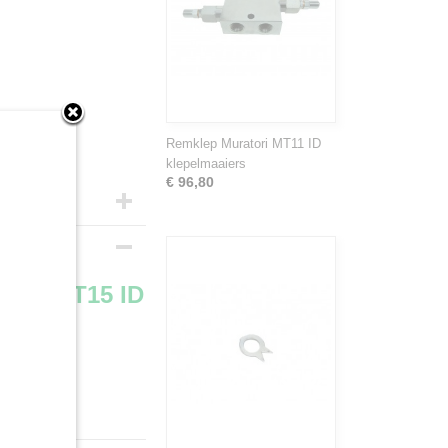
Remklep Muratori MT11 ID
klepelmaaiers
€ 96,80
D en MT15 ID
MT 15 ID-155