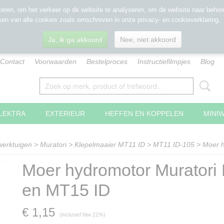
eren, om het verkeer op de website te analyseren, om de website naar behore
sen van alle cookies zoals omschreven in onze privacy- en cookieverklaring.
Ja, ik ga akkoord
Nee, niet akkoord
Contact
Voorwaarden
Bestelproces
Instructiefilmpjes
Blog
LEKTRA
EXTERIEUR
HEFFEN EN KOPPELEN
MINI
werktuigen
>
Muratori
>
Klepelmaaier MT11 ID
>
MT11 ID-105
>
Moer h
Moer hydromotor Muratori
en MT15 ID
€ 1,15
(inclusief btw 21%)