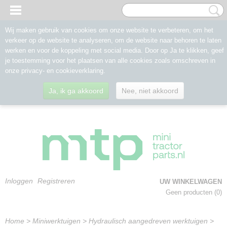
Wij maken gebruik van cookies om onze website te verbeteren, om het
verkeer op de website te analyseren, om de website naar behoren te laten
werken en voor de koppeling met social media. Door op Ja te klikken, geef
je toestemming voor het plaatsen van alle cookies zoals omschreven in
onze privacy- en cookieverklaring.
Ja, ik ga akkoord
Nee, niet akkoord
Inloggen
Registreren
UW WINKELWAGEN
Geen producten
(0)
Home
>
Miniwerktuigen
>
Hydraulisch aangedreven werktuigen
>