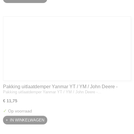
Pakking uitlaatdemper Yanmar YT / YM / John Deere -
Pakking uitlaatdemper Yanmar YT / YM / John Deere -…
128300-13230
€ 11,75
✓
Op voorraad
IN WINKELWAGEN