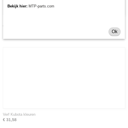
Bekijk hier:
MTP-parts.com
Moer Muratori MT15 ID
€ 3,87
Ok
Verf Kubota kleuren
€ 31,58