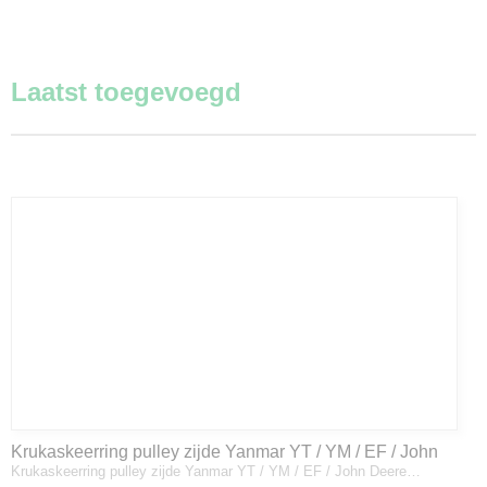
Laatst toegevoegd
Krukaskeerring pulley zijde Yanmar YT / YM / EF / John
Krukaskeerring pulley zijde Yanmar YT / YM / EF / John Deere…
Deere - 119934-01800