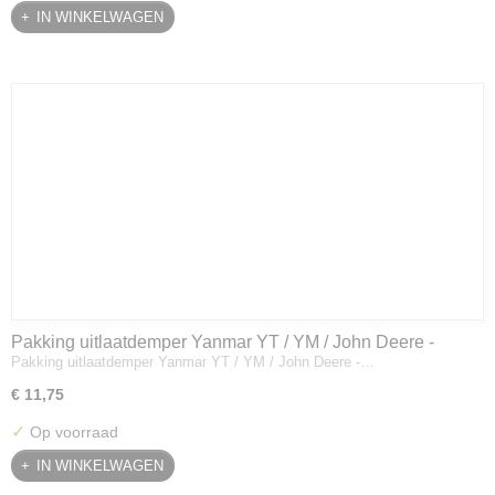
IN WINKELWAGEN
Pakking uitlaatdemper Yanmar YT / YM / John Deere -
Pakking uitlaatdemper Yanmar YT / YM / John Deere -…
128300-13230
€ 11,75
✓
Op voorraad
IN WINKELWAGEN