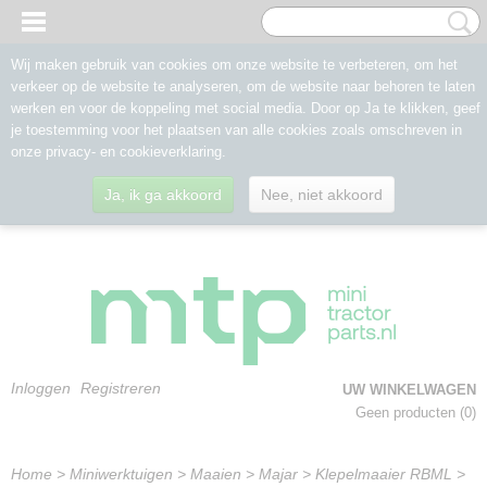
Wij maken gebruik van cookies om onze website te verbeteren, om het
verkeer op de website te analyseren, om de website naar behoren te laten
werken en voor de koppeling met social media. Door op Ja te klikken, geef
je toestemming voor het plaatsen van alle cookies zoals omschreven in
onze privacy- en cookieverklaring.
Ja, ik ga akkoord
Nee, niet akkoord
Inloggen
Registreren
UW WINKELWAGEN
Geen producten
(0)
Home
>
Miniwerktuigen
>
Maaien
>
Majar
>
Klepelmaaier RBML
>