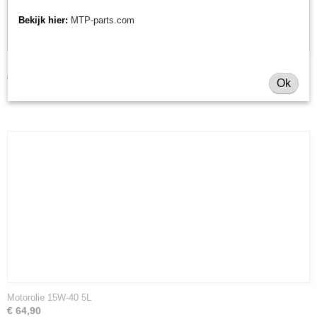
Bekijk hier:
MTP-parts.com
Spuitbus Kubota kleuren
€ 26,95
Ok
Motorolie 15W-40 5L
€ 64,90