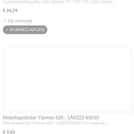
Krukaskeerring pulley zijde Yanmar YT / YM / EF / John Deere…
Deere - 119934-01800
€ 24,74
✓
Op voorraad
IN WINKELWAGEN
Motorkapsticker Yanmar 426 - 1A8323-65630
Motorkapsticker Yanmar 426 - 1A8323-65630 Een originele…
€ 3,63