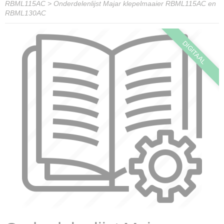
RBML115AC
>
Onderdelenlijst Majar klepelmaaier RBML115AC en
RBML130AC
DIGITAAL