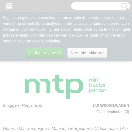
Wij maken gebruik van cookies om onze website te verbeteren, om het
verkeer op de website te analyseren, om de website naar behoren te laten
werken en voor de koppeling met social media. Door op Ja te klikken, geef
je toestemming voor het plaatsen van alle cookies zoals omschreven in
onze privacy- en cookieverklaring.
Ja, ik ga akkoord
Nee, niet akkoord
Inloggen
Registreren
UW WINKELWAGEN
Geen producten
(0)
Home
>
Miniwerktuigen
>
Maaien
>
Morgnieux
>
Cirkelmaaier TA
>