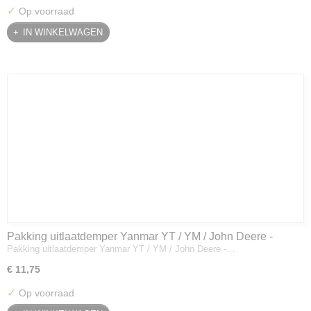
✓
Op voorraad
IN WINKELWAGEN
Pakking uitlaatdemper Yanmar YT / YM / John Deere -
Pakking uitlaatdemper Yanmar YT / YM / John Deere -…
128300-13230
€ 11,75
✓
Op voorraad