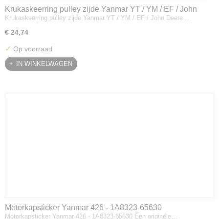
Krukaskeerring pulley zijde Yanmar YT / YM / EF / John
Krukaskeerring pulley zijde Yanmar YT / YM / EF / John Deere…
Deere - 119934-01800
€ 24,74
✓
Op voorraad
IN WINKELWAGEN
Motorkapsticker Yanmar 426 - 1A8323-65630
Motorkapsticker Yanmar 426 - 1A8323-65630 Een originele…