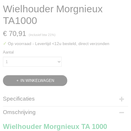
Wielhouder Morgnieux
TA1000
€ 70,91
(inclusief btw 21%)
✓
Op voorraad
- Levertijd <12u besteld, direct verzonden
Aantal
IN WINKELWAGEN
Specificaties
Bruto gewicht
Omschrijving
2,50 Kg
Wielhouder Morgnieux TA 1000