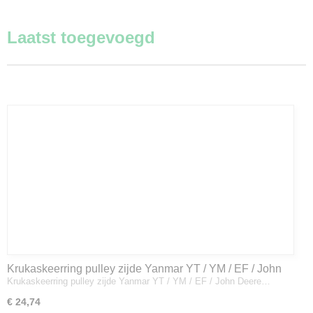
Laatst toegevoegd
Krukaskeerring pulley zijde Yanmar YT / YM / EF / John
Krukaskeerring pulley zijde Yanmar YT / YM / EF / John Deere…
Deere - 119934-01800
€ 24,74