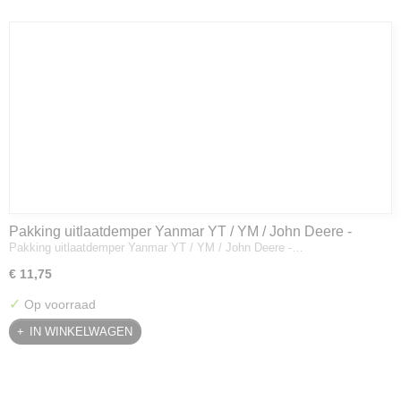
Pakking uitlaatdemper Yanmar YT / YM / John Deere -
Pakking uitlaatdemper Yanmar YT / YM / John Deere -…
128300-13230
€ 11,75
✓
Op voorraad
IN WINKELWAGEN