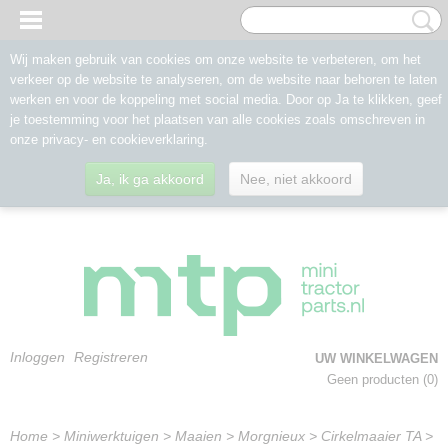
Wij maken gebruik van cookies om onze website te verbeteren, om het
verkeer op de website te analyseren, om de website naar behoren te laten
werken en voor de koppeling met social media. Door op Ja te klikken, geef
je toestemming voor het plaatsen van alle cookies zoals omschreven in
onze privacy- en cookieverklaring.
Ja, ik ga akkoord
Nee, niet akkoord
Inloggen
Registreren
UW WINKELWAGEN
Geen producten
(0)
Home
>
Miniwerktuigen
>
Maaien
>
Morgnieux
>
Cirkelmaaier TA
>