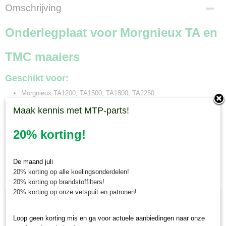
Bruto gewicht
Omschrijving
0,01 Kg
Onderlegplaat voor Morgnieux TA en
TMC maaiers
Geschikt voor:
Morgnieux TA1200, TA1500, TA1800, TA2250
Morgnieux TMC120, TMC150, TMC180
Maak kennis met MTP-parts!
Bestelnummer Morgnieux: S150.4082
20% korting!
Minitractorparts.nl heeft een groot assortiment onderdelen voor uw
Morgnieux cirkelmaaier TA 1200, TA 1500 en TA 2250 en TMC 120, TMC
150, TMC 180.
De maand juli
20% korting op alle koelingsonderdelen!
Ook interessant
20% korting op brandstoffilters!
20% korting op onze vetspuit en patronen!
Loop geen korting mis en ga voor actuele aanbiedingen naar onze