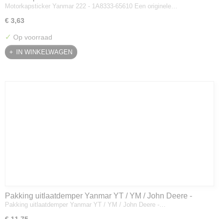
Motorkapsticker Yanmar 222 - 1A8333-65610 Een originele…
€ 3,63
✓
Op voorraad
IN WINKELWAGEN
Pakking uitlaatdemper Yanmar YT / YM / John Deere -
Pakking uitlaatdemper Yanmar YT / YM / John Deere -…
128300-13230