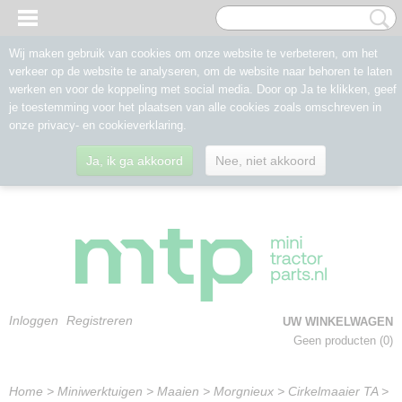
Wij maken gebruik van cookies om onze website te verbeteren, om het
verkeer op de website te analyseren, om de website naar behoren te laten
werken en voor de koppeling met social media. Door op Ja te klikken, geef
je toestemming voor het plaatsen van alle cookies zoals omschreven in
onze privacy- en cookieverklaring.
Ja, ik ga akkoord
Nee, niet akkoord
Inloggen
Registreren
UW WINKELWAGEN
Geen producten
(0)
Home
>
Miniwerktuigen
>
Maaien
>
Morgnieux
>
Cirkelmaaier TA
>