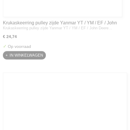
Krukaskeerring pulley zijde Yanmar YT / YM / EF / John
Krukaskeerring pulley zijde Yanmar YT / YM / EF / John Deere…
Deere - 119934-01800
€ 24,74
✓
Op voorraad
IN WINKELWAGEN