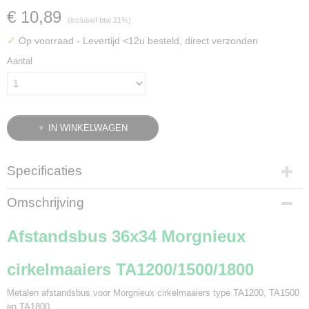
€ 10,89
(inclusief btw 21%)
✓
Op voorraad
- Levertijd <12u besteld, direct verzonden
Aantal
IN WINKELWAGEN
Specificaties
Bruto gewicht
Omschrijving
0,15 Kg
Afstandsbus 36x34 Morgnieux
cirkelmaaiers TA1200/1500/1800
Metalen afstandsbus voor Morgnieux cirkelmaaiers type TA1200, TA1500
en TA1800