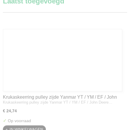
Laatst toegevoegd
Krukaskeerring pulley zijde Yanmar YT / YM / EF / John
Krukaskeerring pulley zijde Yanmar YT / YM / EF / John Deere…
Deere - 119934-01800
€ 24,74
✓
Op voorraad
IN WINKELWAGEN