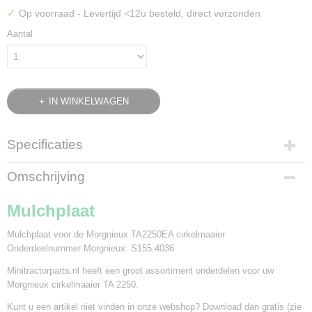
✓
Op voorraad
- Levertijd <12u besteld, direct verzonden
Aantal
IN WINKELWAGEN
Specificaties
Bruto gewicht
Omschrijving
0,30 Kg
Mulchplaat
Mulchplaat voor de Morgnieux TA2250EA cirkelmaaier
Onderdeelnummer Morgnieux: S155.4036
Minitractorparts.nl heeft een groot assortiment onderdelen voor uw
Morgnieux cirkelmaaier TA 2250.
Kunt u een artikel niet vinden in onze webshop? Download dan gratis (zie