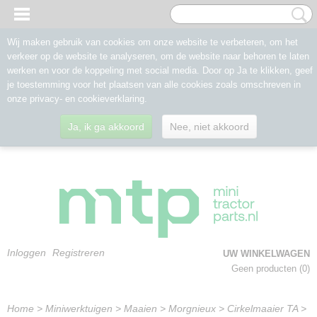
Wij maken gebruik van cookies om onze website te verbeteren, om het
verkeer op de website te analyseren, om de website naar behoren te laten
werken en voor de koppeling met social media. Door op Ja te klikken, geef
je toestemming voor het plaatsen van alle cookies zoals omschreven in
onze privacy- en cookieverklaring.
Ja, ik ga akkoord
Nee, niet akkoord
Inloggen
Registreren
UW WINKELWAGEN
Geen producten
(0)
Home
>
Miniwerktuigen
>
Maaien
>
Morgnieux
>
Cirkelmaaier TA
>