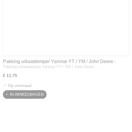
Pakking uitlaatdemper Yanmar YT / YM / John Deere -
Pakking uitlaatdemper Yanmar YT / YM / John Deere -…
128300-13230
€ 11,75
✓
Op voorraad
IN WINKELWAGEN