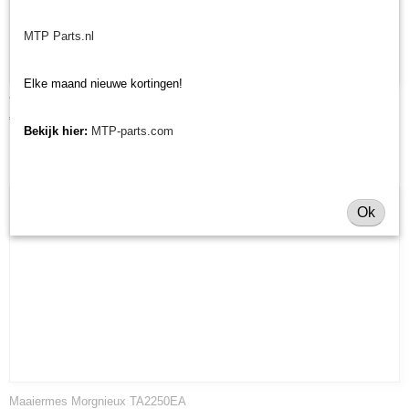
MTP Parts.nl
Elke maand nieuwe kortingen!
V-snaar Morgnieux TA2250 EA maaier
€ 65,73
Bekijk hier:
MTP-parts.com
Ok
Maaiermes Morgnieux TA2250EA