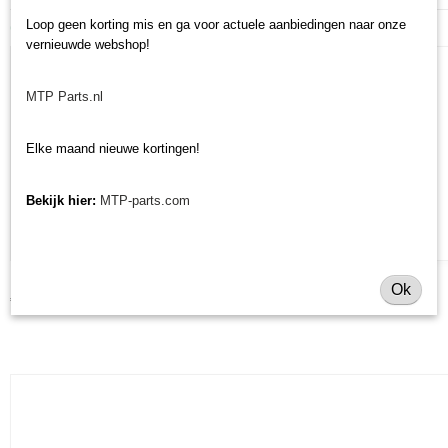
Loop geen korting mis en ga voor actuele aanbiedingen naar onze
Ook interessant
vernieuwde webshop!
MTP Parts.nl
Elke maand nieuwe kortingen!
Bekijk hier:
MTP-parts.com
Rollager looprol Morgnieux BMA/BME/BMH/BML/BMR/BMO - imitatie
Ok
€ 13,06