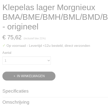
Klepelas lager Morgnieux
BMA/BME/BMH/BML/BMD/
- origineel
€ 75,62
(inclusief btw 21%)
✓
Op voorraad
- Levertijd <12u besteld, direct verzonden
Aantal
IN WINKELWAGEN
Specificaties
Bruto gewicht
Omschrijving
1,24 Kg