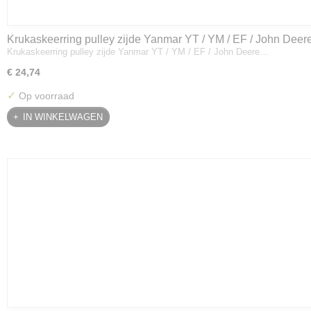
Krukaskeerring pulley zijde Yanmar YT / YM / EF / John Deer
Krukaskeerring pulley zijde Yanmar YT / YM / EF / John Deere…
01800
€ 24,74
✓
Op voorraad
IN WINKELWAGEN