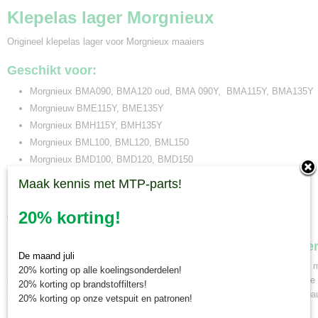
Klepelas lager Morgnieux
Origineel klepelas lager voor Morgnieux maaiers
Geschikt voor:
Morgnieux BMA090, BMA120 oud, BMA 090Y, BMA115Y, BMA135Y
Morgnieuw BME115Y, BME135Y
Morgnieux BMH115Y, BMH135Y
Morgnieux BML100, BML120, BML150
Morgnieux BMD100, BMD120, BMD150
Morgnieux BMR120, BMR150, BMR180
Maak kennis met MTP-parts!
Morgnieux BMO115Y, BMO135Y
20% korting!
Onderdeelnummer Morgnieux: C141.UCF207
Minitractorparts.nl, uw leverancier voor minitrekke
De maand juli
Minitractorparts heeft een groot assortiment onderdelen op het gebied van m
20% korting op alle koelingsonderdelen!
miditractoren, compacttractoren en aanbouwwerktuigen. Wij verkopen deze
20% korting op brandstoffilters!
specialisme de Japanse minitractormerken Yanmar, Iseki, Kubota en Shiba
20% korting op onze vetspuit en patronen!