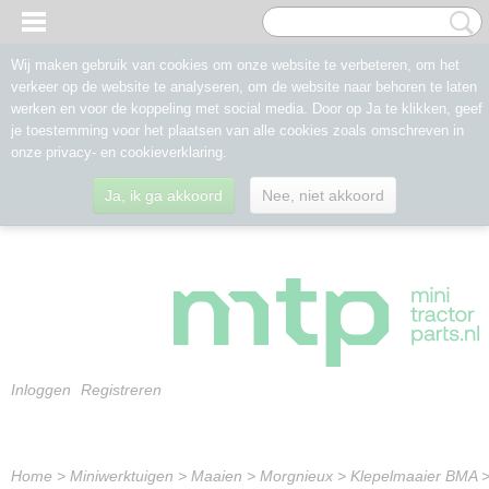
Wij maken gebruik van cookies om onze website te verbeteren, om het
verkeer op de website te analyseren, om de website naar behoren te laten
werken en voor de koppeling met social media. Door op Ja te klikken, geef
je toestemming voor het plaatsen van alle cookies zoals omschreven in
onze privacy- en cookieverklaring.
Ja, ik ga akkoord
Nee, niet akkoord
Inloggen
Registreren
Home
>
Miniwerktuigen
>
Maaien
>
Morgnieux
>
Klepelmaaier BMA