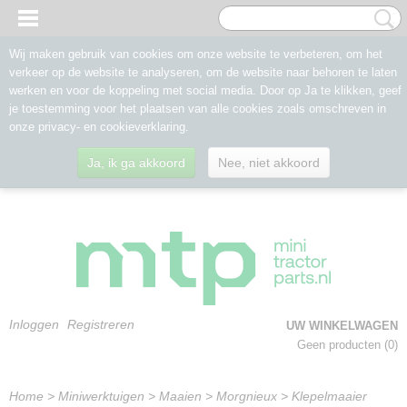
Wij maken gebruik van cookies om onze website te verbeteren, om het
verkeer op de website te analyseren, om de website naar behoren te laten
werken en voor de koppeling met social media. Door op Ja te klikken, geef
je toestemming voor het plaatsen van alle cookies zoals omschreven in
onze privacy- en cookieverklaring.
Ja, ik ga akkoord
Nee, niet akkoord
Inloggen
Registreren
UW WINKELWAGEN
Geen producten
(0)
Home
>
Miniwerktuigen
>
Maaien
>
Morgnieux
>
Klepelmaaier