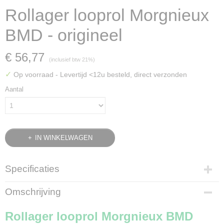
Rollager looprol Morgnieux
BMD - origineel
€ 56,77
(inclusief btw 21%)
✓
Op voorraad
- Levertijd <12u besteld, direct verzonden
Aantal
IN WINKELWAGEN
Specificaties
Bruto gewicht
Omschrijving
0,76 Kg
Rollager looprol Morgnieux BMD