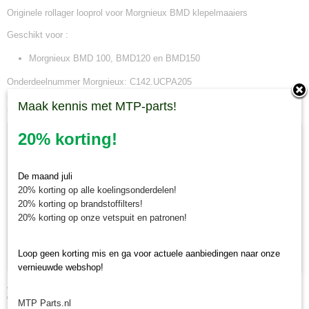
Originele rollager looprol voor Morgnieux BMD klepelmaaiers
Geschikt voor :
Morgnieux BMD 100, BMD120 en BMD150
Onderdeelnummer Morgnieux: C142.UCPA205
Maak kennis met MTP-parts!
Ook interessant
20% korting!
De maand juli
20% korting op alle koelingsonderdelen!
20% korting op brandstoffilters!
20% korting op onze vetspuit en patronen!
Loop geen korting mis en ga voor actuele aanbiedingen naar onze
vernieuwde webshop!
Afstandsbus Y-klepels Morgnieux BMD
€ 6,66
MTP Parts.nl