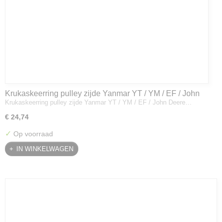
Krukaskeerring pulley zijde Yanmar YT / YM / EF / John
Krukaskeerring pulley zijde Yanmar YT / YM / EF / John Deere…
Deere - 119934-01800
€ 24,74
✓
Op voorraad
IN WINKELWAGEN