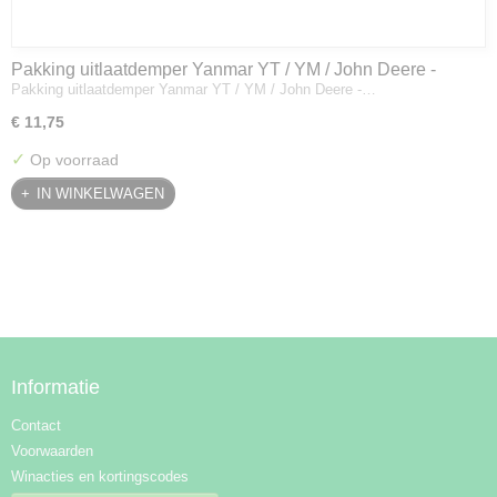
Pakking uitlaatdemper Yanmar YT / YM / John Deere -
Pakking uitlaatdemper Yanmar YT / YM / John Deere -…
128300-13230
€ 11,75
✓
Op voorraad
IN WINKELWAGEN
Informatie
Contact
Voorwaarden
Winacties en kortingscodes