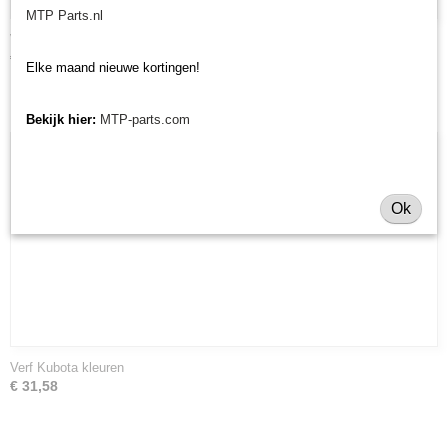
MTP Parts.nl
V-snaar Morgnieux BML150 klepelmaaier
€ 63,03
Elke maand nieuwe kortingen!
Bekijk hier:
MTP-parts.com
Ok
Verf Kubota kleuren
€ 31,58