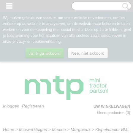
Wij maken gebruik van cookies om onze website te verbeteren, om het
verkeer op de website te analyseren, om de website naar behoren te laten
werken en voor de koppeling met social media. Door op Ja te klikken, geef
je toestemming voor het plaatsen van alle cookies zoals omschreven in
onze privacy- en cookieverklaring.
Ja, ik ga akkoord
Nee, niet akkoord
Inloggen
Registreren
UW WINKELWAGEN
Geen producten
(0)
Home
>
Miniwerktuigen
>
Maaien
>
Morgnieux
>
Klepelmaaier BML