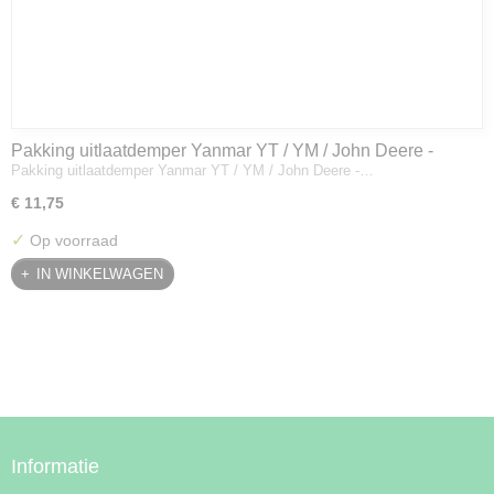
Pakking uitlaatdemper Yanmar YT / YM / John Deere -
Pakking uitlaatdemper Yanmar YT / YM / John Deere -…
128300-13230
€ 11,75
✓
Op voorraad
IN WINKELWAGEN
Informatie