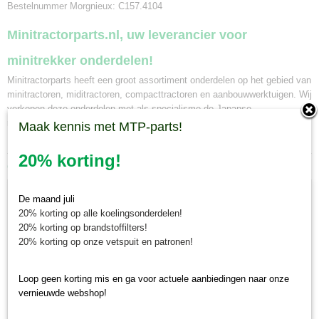
Bestelnummer Morgnieux: C157.4104
Minitractorparts.nl, uw leverancier voor
minitrekker onderdelen!
Minitractorparts heeft een groot assortiment onderdelen op het gebied van
minitractoren, miditractoren, compacttractoren en aanbouwwerktuigen. Wij
verkopen deze onderdelen met als specialisme de Japanse
minitractormerken Yanmar, Iseki, Kubota en Shibaura.
Maak kennis met MTP-parts!
20% korting!
Ook interessant
De maand juli
20% korting op alle koelingsonderdelen!
20% korting op brandstoffilters!
20% korting op onze vetspuit en patronen!
Loop geen korting mis en ga voor actuele aanbiedingen naar onze
vernieuwde webshop!