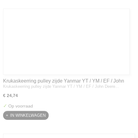
Krukaskeerring pulley zijde Yanmar YT / YM / EF / John
Krukaskeerring pulley zijde Yanmar YT / YM / EF / John Deere…
Deere - 119934-01800
€ 24,74
✓
Op voorraad
IN WINKELWAGEN