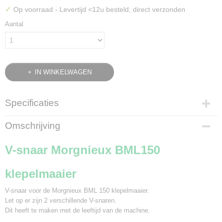
✓
Op voorraad
- Levertijd <12u besteld, direct verzonden
Aantal
IN WINKELWAGEN
Specificaties
Bruto gewicht
Omschrijving
0,20 Kg
V-snaar Morgnieux BML150
klepelmaaier
V-snaar voor de Morgnieux BML 150 klepelmaaier.
Let op er zijn 2 verschillende V-snaren.
Dit heeft te maken met de leeftijd van de machine.