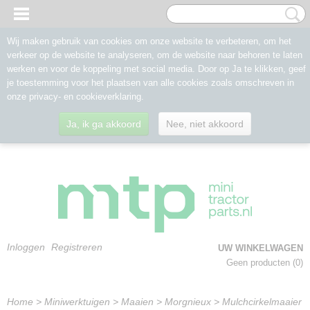
Wij maken gebruik van cookies om onze website te verbeteren, om het
verkeer op de website te analyseren, om de website naar behoren te laten
werken en voor de koppeling met social media. Door op Ja te klikken, geef
je toestemming voor het plaatsen van alle cookies zoals omschreven in
onze privacy- en cookieverklaring.
Ja, ik ga akkoord
Nee, niet akkoord
Inloggen
Registreren
UW WINKELWAGEN
Geen producten
(0)
Home
>
Miniwerktuigen
>
Maaien
>
Morgnieux
>
Mulchcirkelmaaier