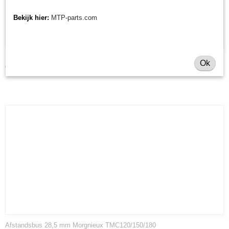
Bekijk hier:
MTP-parts.com
Morgnieux V-snaar TMC120/120F
Ok
€ 37,59
Afstandsbus 28,5 mm Morgnieux TMC120/150/180