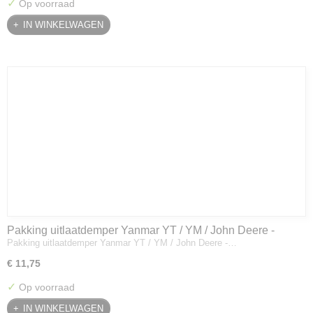
✓
Op voorraad
IN WINKELWAGEN
Pakking uitlaatdemper Yanmar YT / YM / John Deere -
Pakking uitlaatdemper Yanmar YT / YM / John Deere -…
128300-13230
€ 11,75
✓
Op voorraad
IN WINKELWAGEN