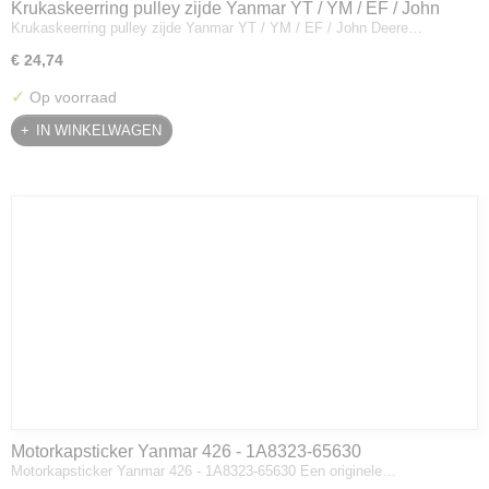
Krukaskeerring pulley zijde Yanmar YT / YM / EF / John
Krukaskeerring pulley zijde Yanmar YT / YM / EF / John Deere…
Deere - 119934-01800
€ 24,74
✓
Op voorraad
IN WINKELWAGEN
Motorkapsticker Yanmar 426 - 1A8323-65630
Motorkapsticker Yanmar 426 - 1A8323-65630 Een originele…