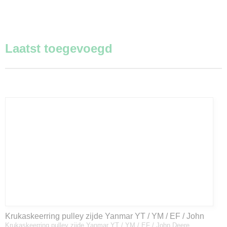
Laatst toegevoegd
Krukaskeerring pulley zijde Yanmar YT / YM / EF / John
Krukaskeerring pulley zijde Yanmar YT / YM / EF / John Deere…
Deere - 119934-01800