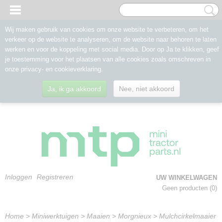
Wij maken gebruik van cookies om onze website te verbeteren, om het
verkeer op de website te analyseren, om de website naar behoren te laten
werken en voor de koppeling met social media. Door op Ja te klikken, geef
je toestemming voor het plaatsen van alle cookies zoals omschreven in
onze privacy- en cookieverklaring.
Ja, ik ga akkoord
Nee, niet akkoord
Inloggen
Registreren
UW WINKELWAGEN
Geen producten
(0)
Home
>
Miniwerktuigen
>
Maaien
>
Morgnieux
>
Mulchcirkelmaaier