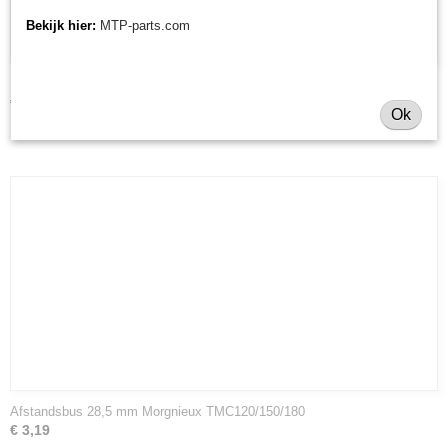
Bekijk hier:
MTP-parts.com
Morgnieux V-snaar TMC120/120F
€ 37,59
Ok
Afstandsbus 28,5 mm Morgnieux TMC120/150/180
€ 3,19