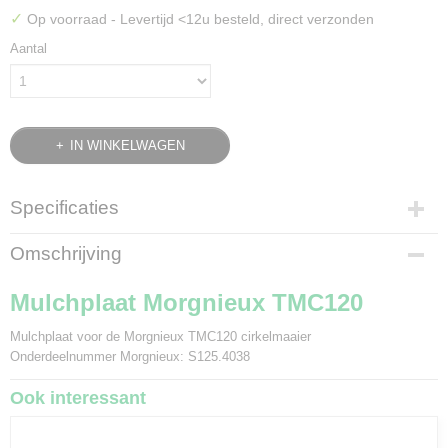
✓
Op voorraad
- Levertijd <12u besteld, direct verzonden
Aantal
IN WINKELWAGEN
Specificaties
Bruto gewicht
Omschrijving
0,20 Kg
Mulchplaat Morgnieux TMC120
Mulchplaat voor de Morgnieux TMC120 cirkelmaaier
Onderdeelnummer Morgnieux: S125.4038
Ook interessant