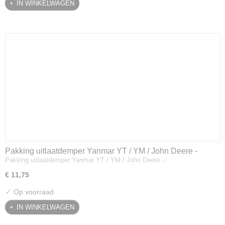
IN WINKELWAGEN
Pakking uitlaatdemper Yanmar YT / YM / John Deere -
Pakking uitlaatdemper Yanmar YT / YM / John Deere -…
128300-13230
€ 11,75
✓
Op voorraad
IN WINKELWAGEN