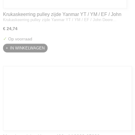
Krukaskeerring pulley zijde Yanmar YT / YM / EF / John
Krukaskeerring pulley zijde Yanmar YT / YM / EF / John Deere…
Deere - 119934-01800
€ 24,74
✓
Op voorraad
IN WINKELWAGEN