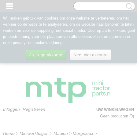
Wij maken gebruik van cookies om onze website te verbeteren, om het
verkeer op de website te analyseren, om de website naar behoren te laten
werken en voor de koppeling met social media. Door op Ja te klikken, geef
je toestemming voor het plaatsen van alle cookies zoals omschreven in
onze privacy- en cookieverklaring.
Ja, ik ga akkoord
Nee, niet akkoord
Inloggen
Registreren
UW WINKELWAGEN
Geen producten
(0)
Home
>
Miniwerktuigen
>
Maaien
>
Morgnieux
>