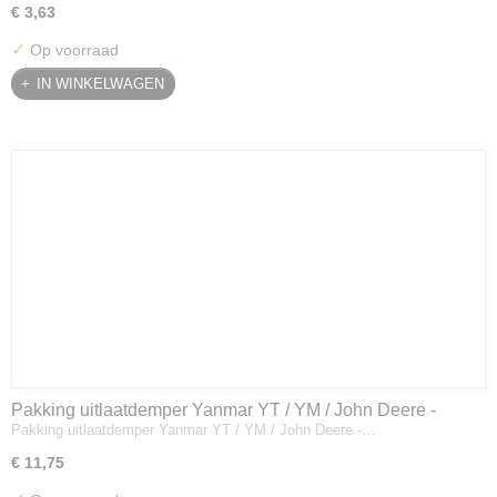
€ 3,63
✓
Op voorraad
IN WINKELWAGEN
Pakking uitlaatdemper Yanmar YT / YM / John Deere -
Pakking uitlaatdemper Yanmar YT / YM / John Deere -…
128300-13230
€ 11,75