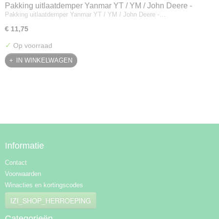
Pakking uitlaatdemper Yanmar YT / YM / John Deere -
Pakking uitlaatdemper Yanmar YT / YM / John Deere -…
128300-13230
€ 11,75
✓
Op voorraad
IN WINKELWAGEN
Informatie
Contact
Voorwaarden
Winacties en kortingscodes
IZI_SHOP_HERROEPING
Categorieën