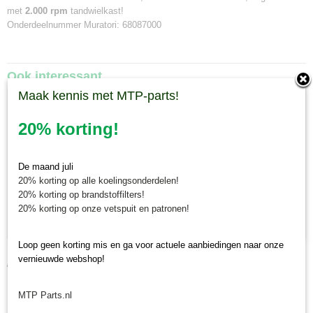
met
2.000 rpm
tandwielkast!
Onderdeelnummer Muratori: 68087000
Ook interessant
Maak kennis met MTP-parts!
20% korting!
De maand juli
20% korting op alle koelingsonderdelen!
20% korting op brandstoffilters!
20% korting op onze vetspuit en patronen!
Loop geen korting mis en ga voor actuele aanbiedingen naar onze
Maaiermes Muratori MR-180, MRP1-180, MR ID-180
vernieuwde webshop!
€ 41,18
MTP Parts.nl