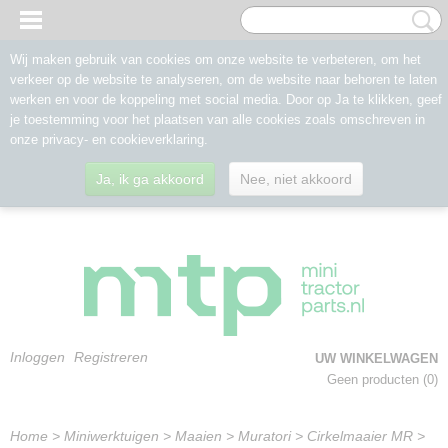
Wij maken gebruik van cookies om onze website te verbeteren, om het
verkeer op de website te analyseren, om de website naar behoren te laten
werken en voor de koppeling met social media. Door op Ja te klikken, geef
je toestemming voor het plaatsen van alle cookies zoals omschreven in
onze privacy- en cookieverklaring.
Ja, ik ga akkoord
Nee, niet akkoord
Inloggen
Registreren
UW WINKELWAGEN
Geen producten
(0)
Home
>
Miniwerktuigen
>
Maaien
>
Muratori
>
Cirkelmaaier MR
>