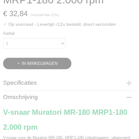
€ 32,84
(inclusief btw 21%)
✓
Op voorraad
- Levertijd <12u besteld, direct verzonden
Aantal
IN WINKELWAGEN
Specificaties
Bruto gewicht
Omschrijving
0,45 Kg
V-snaar Muratori MR-180 MRP1-180
2.000 rpm
V-snaar voor de Muratori MR-180, MRP1-180 cirkelmaaiers, uitgevoerd