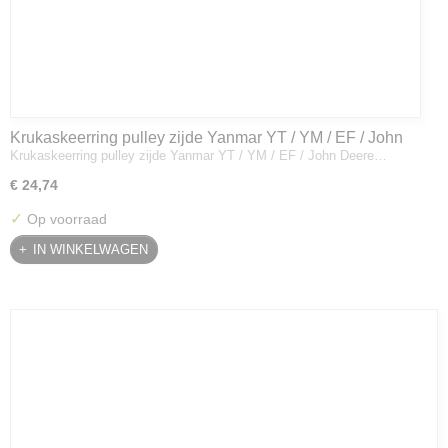
Krukaskeerring pulley zijde Yanmar YT / YM / EF / John
Krukaskeerring pulley zijde Yanmar YT / YM / EF / John Deere…
Deere - 119934-01800
€ 24,74
✓
Op voorraad
IN WINKELWAGEN