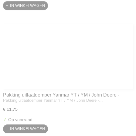
IN WINKELWAGEN
Pakking uitlaatdemper Yanmar YT / YM / John Deere -
Pakking uitlaatdemper Yanmar YT / YM / John Deere -…
128300-13230
€ 11,75
✓
Op voorraad
IN WINKELWAGEN