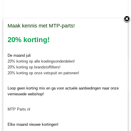
Maak kennis met MTP-parts!
20% korting!
De maand juli
20% korting op alle koelingsonderdelen!
Maaiermes Muratori MR-210, MRP1-210 MR ID-210
20% korting op brandstoffilters!
€ 43,08
20% korting op onze vetspuit en patronen!
Loop geen korting mis en ga voor actuele aanbiedingen naar onze
vernieuwde webshop!
MTP Parts.nl
Elke maand nieuwe kortingen!