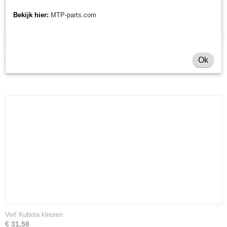
Bekijk hier:
MTP-parts.com
V-snaar Muratori MR-210
€ 46,88
Ok
Verf Kubota kleuren
€ 31,58