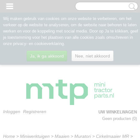
Wij maken gebruik van cookies om onze website te verbeteren, om het
verkeer op de website te analyseren, om de website naar behoren te laten
werken en voor de koppeling met social media. Door op Ja te klikken, geef
je toestemming voor het plaatsen van alle cookies zoals omschreven in
onze privacy- en cookieverklaring.
Ja, ik ga akkoord
Nee, niet akkoord
Inloggen
Registreren
UW WINKELWAGEN
Geen producten
(0)
Home
>
Miniwerktuigen
>
Maaien
>
Muratori
>
Cirkelmaaier MR
>