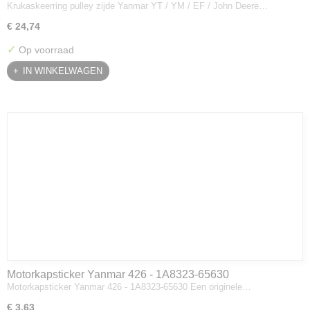
Krukaskeerring pulley zijde Yanmar YT / YM / EF / John Deere…
Deere - 119934-01800
€ 24,74
✓
Op voorraad
IN WINKELWAGEN
Motorkapsticker Yanmar 426 - 1A8323-65630
Motorkapsticker Yanmar 426 - 1A8323-65630 Een originele…
€ 3,63