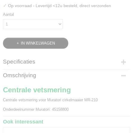
✓
Op voorraad
- Levertijd <12u besteld, direct verzonden
Aantal
IN WINKELWAGEN
Specificaties
Bruto gewicht
Omschrijving
0,25 Kg
Centrale vetsmering
Centrale vetsmering voor Muratori cirkelmaaier MR-210
Onderdeelnummer Muratori: 45158800
Ook interessant