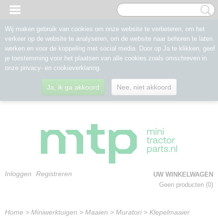
Wij maken gebruik van cookies om onze website te verbeteren, om het
verkeer op de website te analyseren, om de website naar behoren te laten
werken en voor de koppeling met social media. Door op Ja te klikken, geef
je toestemming voor het plaatsen van alle cookies zoals omschreven in
onze privacy- en cookieverklaring.
Ja, ik ga akkoord
Nee, niet akkoord
Inloggen
Registreren
UW WINKELWAGEN
Geen producten
(0)
Home
>
Miniwerktuigen
>
Maaien
>
Muratori
>
Klepelmaaier