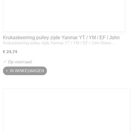
Krukaskeerring pulley zijde Yanmar YT / YM / EF / John
Krukaskeerring pulley zijde Yanmar YT / YM / EF / John Deere…
Deere - 119934-01800
€ 24,74
✓
Op voorraad
IN WINKELWAGEN