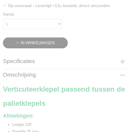
✓
Op voorraad
- Levertijd <12u besteld, direct verzonden
Aantal
IN WINKELWAGEN
Specificaties
Bruto gewicht
Omschrijving
0,10 Kg
Verticuteerklepel passend tussen de
palletklepels
Afmetingen:
Lengte 128
Breedte 35 mm