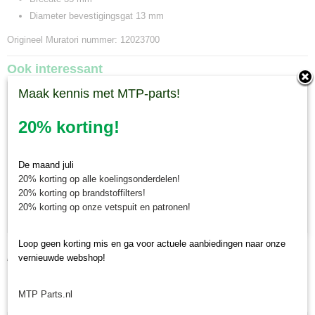
Diameter bevestigingsgat 13 mm
Origineel Muratori nummer: 12023700
Ook interessant
Maak kennis met MTP-parts!
20% korting!
De maand juli
20% korting op alle koelingsonderdelen!
20% korting op brandstoffilters!
20% korting op onze vetspuit en patronen!
Loop geen korting mis en ga voor actuele aanbiedingen naar onze
Klepelmoer Muratori M31 series
vernieuwde webshop!
€ 0,12
MTP Parts.nl