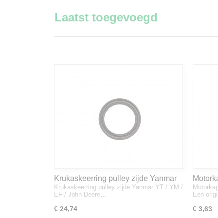
Laatst toegevoegd
Krukaskeerring pulley zijde Yanmar
Motork
Krukaskeerring pulley zijde Yanmar YT / YM /
Motorkap
YT / YM / EF / John Deere - 119934-
1A832
EF / John Deere…
Een orig
01800
€ 24,74
€ 3,63