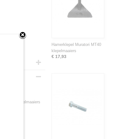
Hamerklepel Muratori MT40
klepelmaaiers
€ 17,93
40
k op de klepelmaaiers