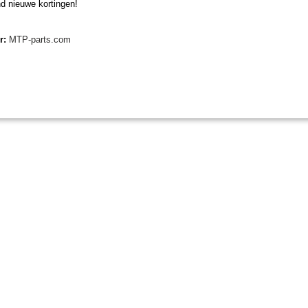
d nieuwe kortingen!
Onderdeelnummer Muratori: 62010800
er:
MTP-parts.com