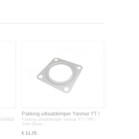
Pakking uitlaatdemper Yanmar YT /
33-65610
Pakking uitlaatdemper Yanmar YT / YM /
YM / John Deere - 128300-13230
John Deere -…
€ 11,75