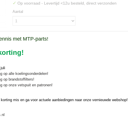
✓
Op voorraad
- Levertijd <12u besteld, direct verzonden
Aantal
ennis met MTP-parts!
IN WINKELWAGEN
orting!
Specificaties
Bruto gewicht
0,01 Kg
uli
Omschrijving
g op alle koelingsonderdelen!
g op brandstoffilters!
Borgmoer klepel Muratori MT22/MT
g op onze vetspuit en patronen!
Borgmoer klepel voor Muratori klepelmaaier MT40 en MT40F. Past oo
MT22
 korting mis en ga voor actuele aanbiedingen naar onze vernieuwde webshop!
Afmeting M14
.nl
Muratori MT40 - 105, 120, 140, 155, 177, 185, 200
Muratori MT22 - 105, 120, 140, 155, 170