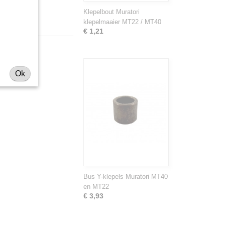
Klepelbout Muratori
klepelmaaier MT22 / MT40
€ 1,21
Ok
Bus Y-klepels Muratori MT40
en MT22
€ 3,93