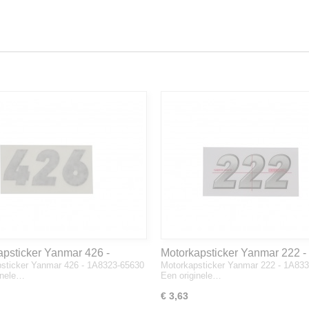
apsticker Yanmar 426 -
Motorkapsticker Yanmar 222 -
sticker Yanmar 426 - 1A8323-65630
Motorkapsticker Yanmar 222 - 1A83
3-65630
1A8333-65610
inele…
Een originele…
€ 3,63