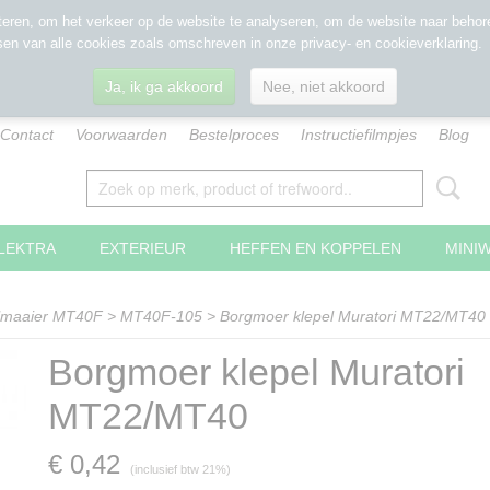
eren, om het verkeer op de website te analyseren, om de website naar behore
sen van alle cookies zoals omschreven in onze privacy- en cookieverklaring.
Ja, ik ga akkoord
Nee, niet akkoord
Contact
Voorwaarden
Bestelproces
Instructiefilmpjes
Blog
LEKTRA
EXTERIEUR
HEFFEN EN KOPPELEN
MINI
lmaaier MT40F
>
MT40F-105
>
Borgmoer klepel Muratori MT22/MT40
Borgmoer klepel Muratori
MT22/MT40
€ 0,42
(inclusief btw 21%)