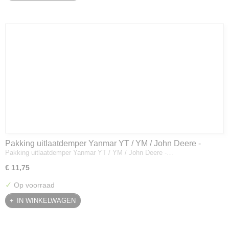
Pakking uitlaatdemper Yanmar YT / YM / John Deere -
Pakking uitlaatdemper Yanmar YT / YM / John Deere -…
128300-13230
€ 11,75
✓
Op voorraad
IN WINKELWAGEN