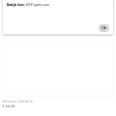
Bekijk hier:
MTP-parts.com
Spuitbus Kubota kleuren
€ 26,95
Ok
Motorolie 15W-40 5L
€ 64,90