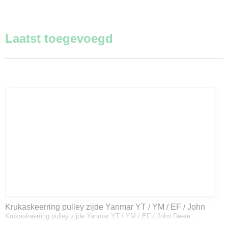
Laatst toegevoegd
Krukaskeerring pulley zijde Yanmar YT / YM / EF / John
Krukaskeerring pulley zijde Yanmar YT / YM / EF / John Deere…
Deere - 119934-01800