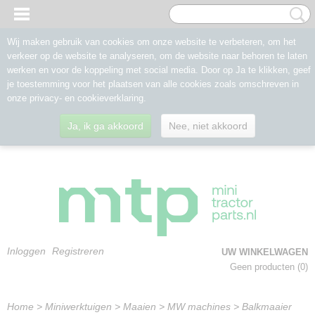
Wij maken gebruik van cookies om onze website te verbeteren, om het
verkeer op de website te analyseren, om de website naar behoren te laten
werken en voor de koppeling met social media. Door op Ja te klikken, geef
je toestemming voor het plaatsen van alle cookies zoals omschreven in
onze privacy- en cookieverklaring.
Ja, ik ga akkoord
Nee, niet akkoord
Inloggen
Registreren
UW WINKELWAGEN
Geen producten
(0)
Home
>
Miniwerktuigen
>
Maaien
>
MW machines
>
Balkmaaier