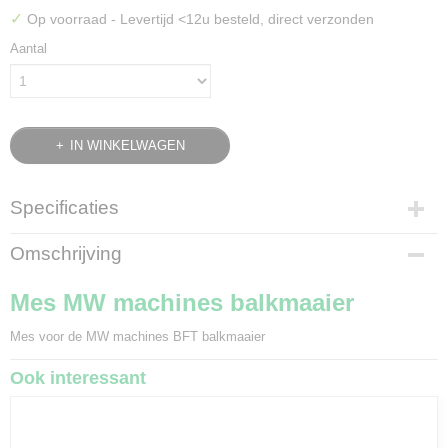
✓
Op voorraad
- Levertijd <12u besteld, direct verzonden
Aantal
IN WINKELWAGEN
Specificaties
Bruto gewicht
Omschrijving
0,15 Kg
Mes MW machines balkmaaier
Mes voor de MW machines BFT balkmaaier
Ook interessant