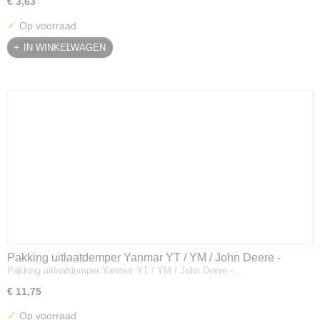
€ 3,63
✓
Op voorraad
IN WINKELWAGEN
Pakking uitlaatdemper Yanmar YT / YM / John Deere -
Pakking uitlaatdemper Yanmar YT / YM / John Deere -…
128300-13230
€ 11,75
✓
Op voorraad