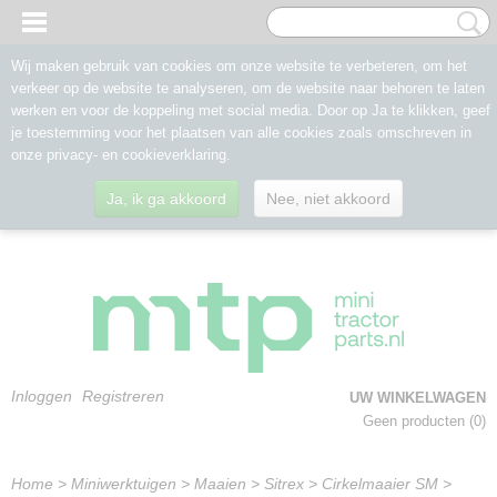
Wij maken gebruik van cookies om onze website te verbeteren, om het
verkeer op de website te analyseren, om de website naar behoren te laten
werken en voor de koppeling met social media. Door op Ja te klikken, geef
je toestemming voor het plaatsen van alle cookies zoals omschreven in
onze privacy- en cookieverklaring.
Ja, ik ga akkoord
Nee, niet akkoord
Inloggen
Registreren
UW WINKELWAGEN
Geen producten
(0)
Home
>
Miniwerktuigen
>
Maaien
>
Sitrex
>
Cirkelmaaier SM
>