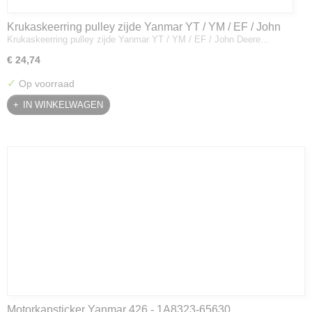
Krukaskeerring pulley zijde Yanmar YT / YM / EF / John
Krukaskeerring pulley zijde Yanmar YT / YM / EF / John Deere…
Deere - 119934-01800
€ 24,74
✓
Op voorraad
IN WINKELWAGEN
Motorkapsticker Yanmar 426 - 1A8323-65630