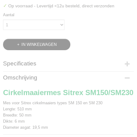
✓
Op voorraad
- Levertijd <12u besteld, direct verzonden
Aantal
IN WINKELWAGEN
Specificaties
Bruto gewicht
Omschrijving
1,30 Kg
Cirkelmaaiermes Sitrex SM150/SM230
Mes voor Sitrex cirkelmaaiers types SM 150 en SM 230
Lengte: 510 mm
Breedte: 50 mm
Dikte: 6 mm
Diameter asgat: 19,5 mm