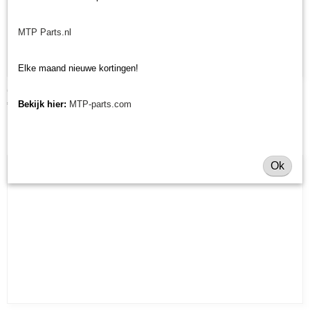
MTP Parts.nl
Elke maand nieuwe kortingen!
Geel bezemelement kunstgras (tennis, korfbal, hockey)
€ 232,32
Bekijk hier:
MTP-parts.com
Ok