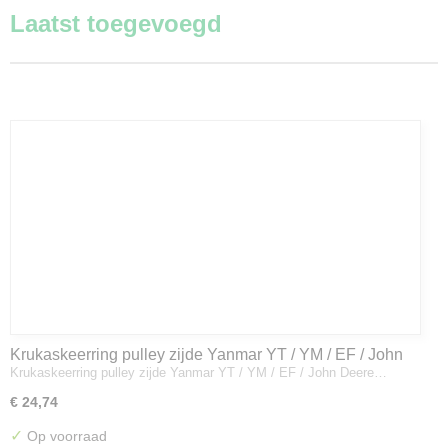
Laatst toegevoegd
Krukaskeerring pulley zijde Yanmar YT / YM / EF / John
Krukaskeerring pulley zijde Yanmar YT / YM / EF / John Deere…
Deere - 119934-01800
€ 24,74
✓
Op voorraad