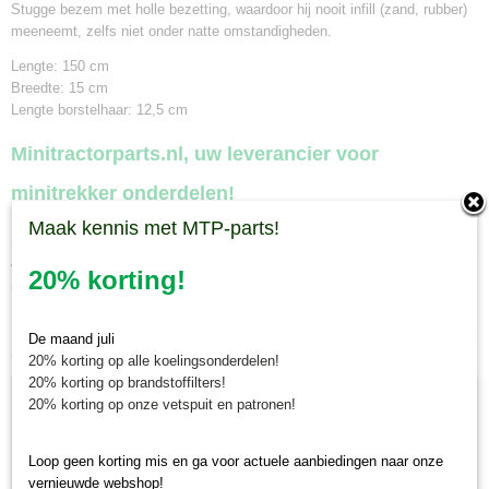
Stugge bezem met holle bezetting, waardoor hij nooit infill (zand, rubber)
meeneemt, zelfs niet onder natte omstandigheden.
Lengte: 150 cm
Breedte: 15 cm
Lengte borstelhaar: 12,5 cm
Minitractorparts.nl, uw leverancier voor
minitrekker onderdelen!
Minitractorparts heeft een groot assortiment onderdelen op het gebied van
Maak kennis met MTP-parts!
minitractoren, miditractoren, compacttractoren en aanbouwwerktuigen. Wij
verkopen deze onderdelen met als specialisme de Japanse
20% korting!
minitractormerken Yanmar, Iseki, Kubota en Shibaura.
De maand juli
Ook interessant
20% korting op alle koelingsonderdelen!
20% korting op brandstoffilters!
20% korting op onze vetspuit en patronen!
Loop geen korting mis en ga voor actuele aanbiedingen naar onze
vernieuwde webshop!