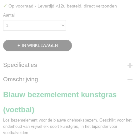
✓
Op voorraad
- Levertijd <12u besteld, direct verzonden
Aantal
IN WINKELWAGEN
Specificaties
Bruto gewicht
Omschrijving
7,50 Kg
Blauw bezemelement kunstgras
(voetbal)
Los bezemelement voor de blauwe driehoeksbezem. Geschikt voor het
onderhoud van vrijwel elk soort kunstgras, in het bijzonder voor
voetbalvelden.