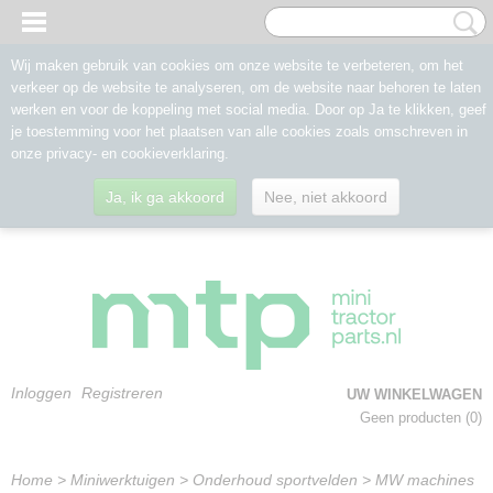
Wij maken gebruik van cookies om onze website te verbeteren, om het
verkeer op de website te analyseren, om de website naar behoren te laten
werken en voor de koppeling met social media. Door op Ja te klikken, geef
je toestemming voor het plaatsen van alle cookies zoals omschreven in
onze privacy- en cookieverklaring.
Ja, ik ga akkoord
Nee, niet akkoord
Inloggen
Registreren
UW WINKELWAGEN
Geen producten
(0)
Home
>
Miniwerktuigen
>
Onderhoud sportvelden
>
MW machines