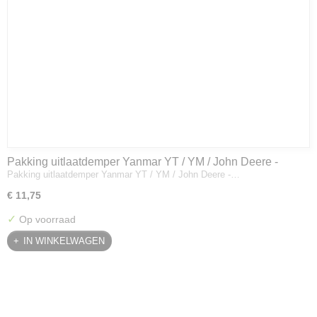
Pakking uitlaatdemper Yanmar YT / YM / John Deere -
Pakking uitlaatdemper Yanmar YT / YM / John Deere -…
128300-13230
€ 11,75
✓
Op voorraad
IN WINKELWAGEN