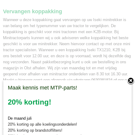
Vervangen koppakking
Wanneer u deze koppakking gaat vervangen op uw Iseki minitrekker is
van belang om het typenummer van uw tractor te vergelijken. De
koppakking is geschikt voor mini tractoren met een K2B-motor. Bij
Minitractorparts kunnen wij u ook adviseren welke koppakking het beste
geschikt is voor uw minitrekker. Neem hiervoor contact op met onze mini
tractor specialisten. Wanneer u een koppakking Iseki TX1210, K2B bij
ons bestelt voor 12.00 uur, en deze is op voorraad, wordt hij dezelfde dag
nog verzonden. Naast pakketbezorging kunt u ook uw bestelling in ons
magazijn in Olst afhalen. Wij zijn van maandag tot en met vrijdag
geopend voor afhalen van minitractor onderdelen van 8.30 tot 16.30 uur.
Maakt u hiervoor eerst een afspraak via whatsapp 0630381824 of per e-
mail info@minitractorparts.nl, dan zijn wij u graag van dienst.
Maak kennis met MTP-parts!
Minitractorparts.nl, uw leverancier voor
20% korting!
minitrekker onderdelen!
Minitractorparts heeft een groot assortiment onderdelen op het gebied van
De maand juli
minitractoren, miditractoren, compacttractoren en aanbouwwerktuigen. Wij
20% korting op alle koelingsonderdelen!
verkopen deze onderdelen met als specialisme de Japanse
20% korting op brandstoffilters!