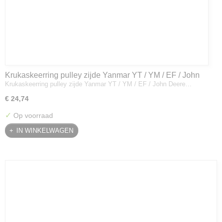
Krukaskeerring pulley zijde Yanmar YT / YM / EF / John
Krukaskeerring pulley zijde Yanmar YT / YM / EF / John Deere…
Deere - 119934-01800
€ 24,74
✓
Op voorraad
IN WINKELWAGEN