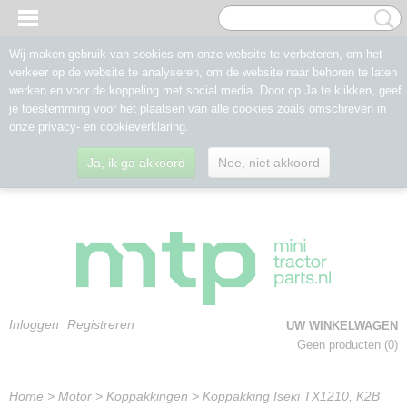
Wij maken gebruik van cookies om onze website te verbeteren, om het
verkeer op de website te analyseren, om de website naar behoren te laten
werken en voor de koppeling met social media. Door op Ja te klikken, geef
je toestemming voor het plaatsen van alle cookies zoals omschreven in
onze privacy- en cookieverklaring.
Ja, ik ga akkoord
Nee, niet akkoord
Inloggen
Registreren
UW WINKELWAGEN
Geen producten
(0)
Home
>
Motor
>
Koppakkingen
>
Koppakking Iseki TX1210, K2B