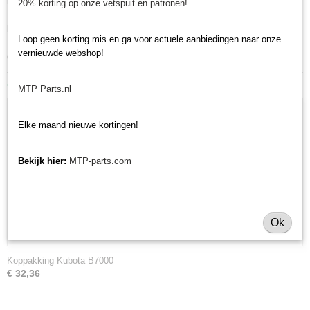
minitractormerken Yanmar, Iseki, Kubota en Shibaura.
20% korting op onze vetspuit en patronen!
Minitractorparts.nl heeft een groot assortiment onderdelen, waaronder eze
koppakking, voor uw Iseki TX 1210.
Loop geen korting mis en ga voor actuele aanbiedingen naar onze
Heeft u nog andere onderdelen nodig voor uw Iseki minitractor? Bekijk
vernieuwde webshop!
ons volledige
Iseki TX1210 onderdelen assortiment
.
Ook interessant
MTP Parts.nl
Elke maand nieuwe kortingen!
Bekijk hier:
MTP-parts.com
Ok
Koppakking Kubota B7000
€ 32,36