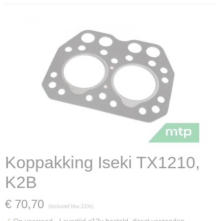
Koppakking Iseki TX1210,
K2B
€ 70,70
(inclusief btw 21%)
✓