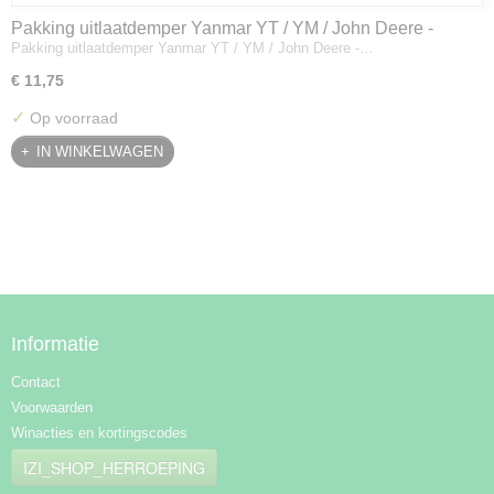
Pakking uitlaatdemper Yanmar YT / YM / John Deere -
Pakking uitlaatdemper Yanmar YT / YM / John Deere -…
128300-13230
€ 11,75
✓
Op voorraad
IN WINKELWAGEN
Informatie
Contact
Voorwaarden
Winacties en kortingscodes
IZI_SHOP_HERROEPING