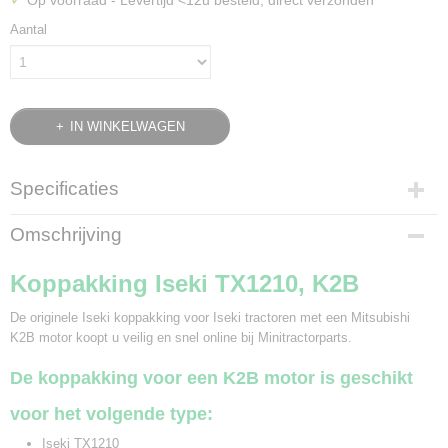
Op voorraad
- Levertijd <12u besteld, direct verzonden
Aantal
IN WINKELWAGEN
Specificaties
Bruto gewicht
Omschrijving
0,09 Kg
Koppakking Iseki TX1210, K2B
De originele Iseki koppakking voor Iseki tractoren met een Mitsubishi
K2B motor koopt u veilig en snel online bij Minitractorparts.
De koppakking voor een K2B motor is geschikt
voor het volgende type:
Iseki TX1210