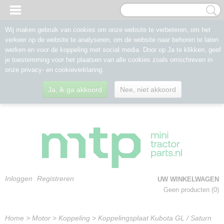
Wij maken gebruik van cookies om onze website te verbeteren, om het
verkeer op de website te analyseren, om de website naar behoren te laten
werken en voor de koppeling met social media. Door op Ja te klikken, geef
je toestemming voor het plaatsen van alle cookies zoals omschreven in
onze privacy- en cookieverklaring.
Ja, ik ga akkoord
Nee, niet akkoord
Inloggen
Registreren
UW WINKELWAGEN
Geen producten
(0)
Home
>
Motor
>
Koppeling
>
Koppelingsplaat Kubota GL / Saturn