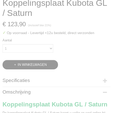
Koppelingsplaat Kubota GL
/ Saturn
€ 123,90
(inclusief btw 21%)
✓
Op voorraad
- Levertijd <12u besteld, direct verzonden
Aantal
IN WINKELWAGEN
Specificaties
Bruto gewicht
Omschrijving
0,90 Kg
Koppelingsplaat Kubota GL / Saturn
De koppelingsplaat Kubota GL / Saturn koopt u veilig en snel online bij