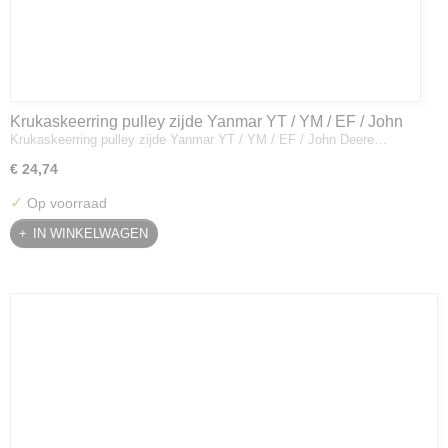
Krukaskeerring pulley zijde Yanmar YT / YM / EF / John
Krukaskeerring pulley zijde Yanmar YT / YM / EF / John Deere…
Deere - 119934-01800
€ 24,74
✓
Op voorraad
IN WINKELWAGEN