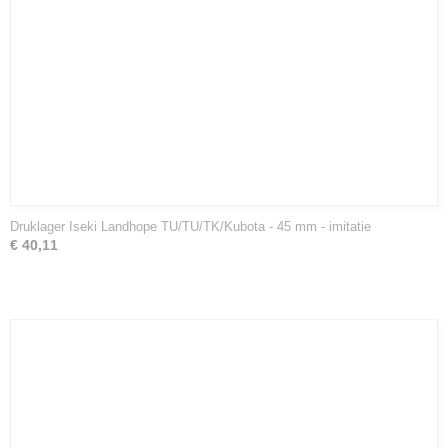
Druklager Iseki Landhope TU/TU/TK/Kubota - 45 mm - imitatie
€ 40,11