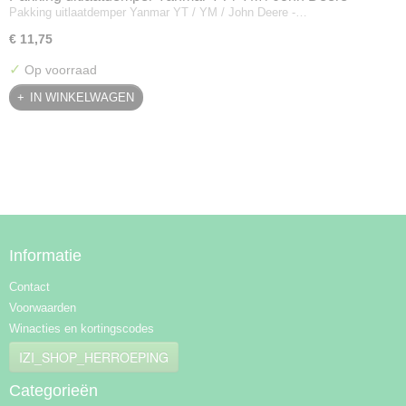
Pakking uitlaatdemper Yanmar YT / YM / John Deere -…
128300-13230
€ 11,75
✓
Op voorraad
IN WINKELWAGEN
Informatie
Contact
Voorwaarden
Winacties en kortingscodes
IZI_SHOP_HERROEPING
Categorieën