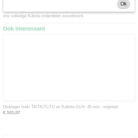
Ok
Heeft u nog andere onderdelen nodig voor uw Kubota minitractor? Bekijk
ons volledige
Kubota onderdelen assortiment
.
Ook interessant
Druklager Iseki TA/TK/TL/TU en Kubota GL/X- 45 mm - origineel
€ 101,07