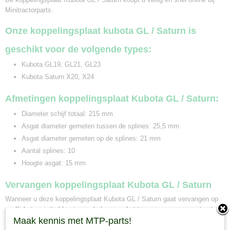
Minitractorparts.
Onze koppelingsplaat kubota GL / Saturn is
geschikt voor de volgende types:
Kubota GL19, GL21, GL23
Kubota Saturn X20, X24
Afmetingen koppelingsplaat Kubota GL / Saturn:
Diameter schijf totaal: 215 mm
Asgat diameter gemeten tussen de splines: 25,5 mm
Asgat diameter gemeten op de splines: 21 mm
Aantal splines: 10
Hoogte asgat: 15 mm
Vervangen koppelingsplaat Kubota GL / Saturn
Wanneer u deze koppelingsplaat Kubota GL / Saturn gaat vervangen op
uw Kubota minitrekker is van belang om het typenummer van uw tractor
te vergelijken. De koppelingsplaat Kubota GL / Saturn is geschikt voor
Maak kennis met MTP-parts!
meerdere Kubota mini tractoren. Bij Minitractorparts kunnen wij u ook