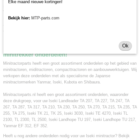
Elke maand nieuwe kortingen!
pakketbezorging kunt u ook uw bestelling in ons magazijn in Olst afhalen.
Wij zijn van maandag tot en met vrijdag geopend voor afhalen van
Bekijk hier:
MTP-parts.com
minitractor onderdelen van 8.30 tot 16.30 uur. Maakt u hiervoor eerst een
afspraak via whatsapp 0630381824 of per e-mail info@minitractorparts.nl,
dan zijn wij u graag van dienst.
Minitractorparts.nl, uw leverancier voor
Ok
minitrekker onderdelen!
Minitractorparts heeft een groot assortiment onderdelen op het gebied van
minitractoren, miditractoren, compacttractoren en aanbouwwerktuigen. Wij
verkopen deze onderdelen met als specialisme de Japanse
minitractormerken Yanmar, Iseki, Kubota en Shibaura.
Minitractorparts.nl heeft een groot assortiment onderdelen, waaronder
deze drukgroep, voor uw Iseki Landleader TA 207, TA 227, TA 247, TA
267, TA 287, TA 317, TA 210, TA 230, TA 250, TA 270, TA 215, TA 235, TA
255, TA 275, Iseki TK 21, TK 25, Iseki 3030, Iseki TE 4270, Iseki TL
2100, TL 2300, TL 2500, Iseki Landhope TU 197, Iseki Landhope TU 217,
Yanmar EF 312, EF 352.
Heeft u nog andere onderdelen nodig voor uw Iseki minitractor? Bekijk