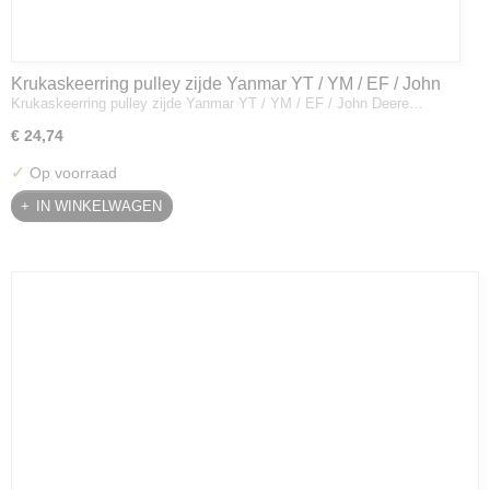
Krukaskeerring pulley zijde Yanmar YT / YM / EF / John
Krukaskeerring pulley zijde Yanmar YT / YM / EF / John Deere…
Deere - 119934-01800
€ 24,74
✓
Op voorraad
IN WINKELWAGEN