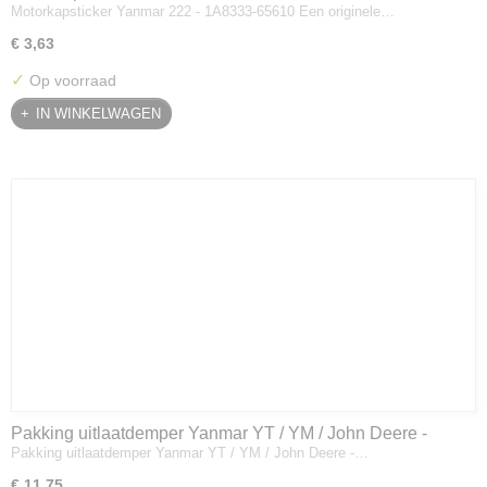
Motorkapsticker Yanmar 222 - 1A8333-65610 Een originele…
€ 3,63
✓
Op voorraad
IN WINKELWAGEN
Pakking uitlaatdemper Yanmar YT / YM / John Deere -
Pakking uitlaatdemper Yanmar YT / YM / John Deere -…
128300-13230
€ 11,75