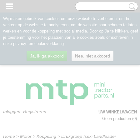
Wij maken gebruik van cookies om onze website te verbeteren, om het
verkeer op de website te analyseren, om de website naar behoren te laten
werken en voor de koppeling met social media. Door op Ja te klikken, geef
je toestemming voor het plaatsen van alle cookies zoals omschreven in
onze privacy- en cookieverklaring.
Ja, ik ga akkoord
Nee, niet akkoord
Inloggen
Registreren
UW WINKELWAGEN
Geen producten
(0)
Home
>
Motor
>
Koppeling
>
Drukgroep Iseki Landleader