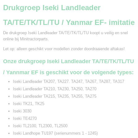
Drukgroep Iseki Landleader
TA/TE/TK/TL/TU / Yanmar EF- imitatie
De drukgroep Iseki Landleader TA/TE/TK/TL/TU koopt u veilig en snel
online bij Minitractorparts.
Let op: alleen geschikt voor modellen zonder doordraaiende aftakas!
Onze drukgroep Iseki Landleader TA/TE/TK/TL/TU
/ Yannmar EF is geschikt voor de volgende types:
Iseki Landleader TA207, TA227. TA247, TA267, TA287, TA317
Iseki Landleader TA210, TA230, TA250, TA270
Iseki Landleader TA215, TA235, TA255, TA275
Iseki TK21, TK25
Iseki 3030
Iseki TE4270
Iseki TL2100, TL2300, TL2500
Iseki Landhope TU197 (serienummers 1 - 1245)