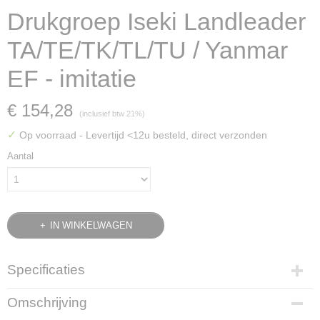
Drukgroep Iseki Landleader
TA/TE/TK/TL/TU / Yanmar
EF - imitatie
€ 154,28
(inclusief btw 21%)
✓
Op voorraad
- Levertijd <12u besteld, direct verzonden
Aantal
IN WINKELWAGEN
Specificaties
Bruto gewicht
Omschrijving
5,50 Kg