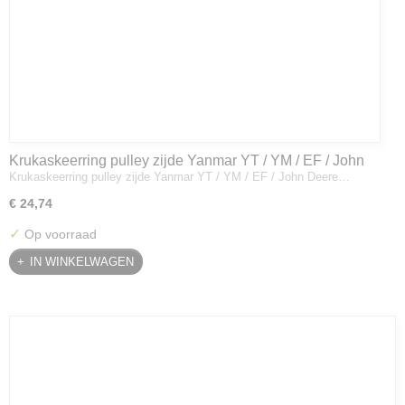
Krukaskeerring pulley zijde Yanmar YT / YM / EF / John
Krukaskeerring pulley zijde Yanmar YT / YM / EF / John Deere…
Deere - 119934-01800
€ 24,74
✓
Op voorraad
IN WINKELWAGEN