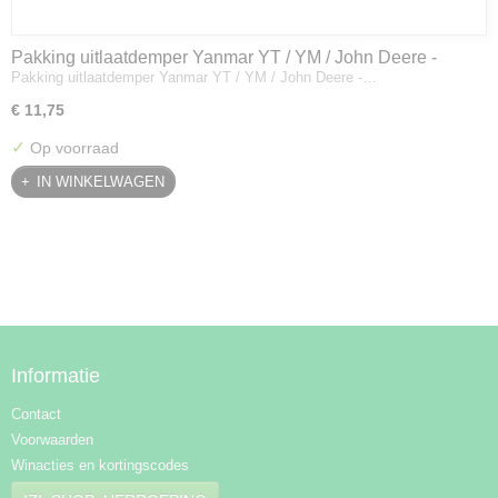
Pakking uitlaatdemper Yanmar YT / YM / John Deere -
Pakking uitlaatdemper Yanmar YT / YM / John Deere -…
128300-13230
€ 11,75
✓
Op voorraad
IN WINKELWAGEN
Informatie
Contact
Voorwaarden
Winacties en kortingscodes