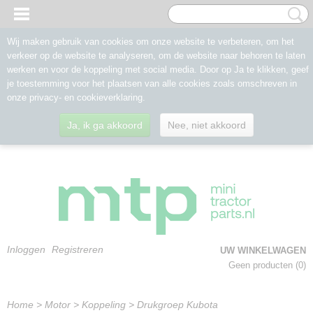
Wij maken gebruik van cookies om onze website te verbeteren, om het
verkeer op de website te analyseren, om de website naar behoren te laten
werken en voor de koppeling met social media. Door op Ja te klikken, geef
je toestemming voor het plaatsen van alle cookies zoals omschreven in
onze privacy- en cookieverklaring.
Ja, ik ga akkoord
Nee, niet akkoord
Inloggen
Registreren
UW WINKELWAGEN
Geen producten
(0)
Home
>
Motor
>
Koppeling
>
Drukgroep Kubota