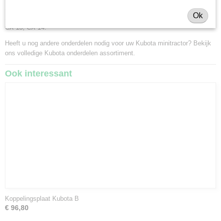
1-15, Kubota B 40, B 1200, B 1400, B 1402, B 1500, B 1502, B 1550, B
Ok
1750, B 3200, B 7200, B 8200, L 1500, L 1501, L 1511, XB 1, Hinomoto
CX 13, CX 14.
Heeft u nog andere onderdelen nodig voor uw Kubota minitractor? Bekijk
ons volledige
Kubota onderdelen assortiment
.
Ook interessant
Koppelingsplaat Kubota B
€ 96,80