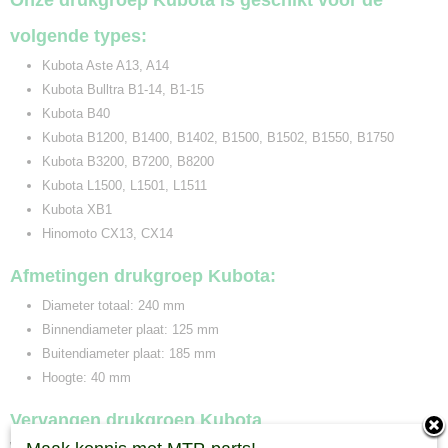
Onze drukgroep Kubota is geschikt voor de
volgende types:
Kubota Aste A13, A14
Kubota Bulltra B1-14, B1-15
Kubota B40
Kubota B1200, B1400, B1402, B1500, B1502, B1550, B1750
Kubota B3200, B7200, B8200
Kubota L1500, L1501, L1511
Kubota XB1
Hinomoto CX13, CX14
Afmetingen drukgroep Kubota:
Diameter totaal: 240 mm
Binnendiameter plaat: 125 mm
Buitendiameter plaat: 185 mm
Hoogte: 40 mm
Vervangen drukgroep Kubota
Wanneer u deze drukgroep gaat vervangen op uw Kubota minitrekker is