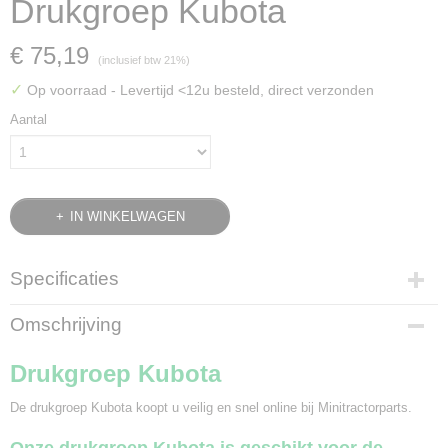
Drukgroep Kubota
€ 75,19
(inclusief btw 21%)
✓
Op voorraad
- Levertijd <12u besteld, direct verzonden
Aantal
IN WINKELWAGEN
Specificaties
Bruto gewicht
Omschrijving
3,20 Kg
Drukgroep Kubota
De drukgroep Kubota koopt u veilig en snel online bij Minitractorparts.