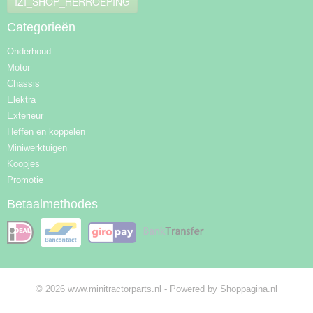
IZI_SHOP_HERROEPING
Categorieën
Onderhoud
Motor
Chassis
Elektra
Exterieur
Heffen en koppelen
Miniwerktuigen
Koopjes
Promotie
Betaalmethodes
© 2026 www.minitractorparts.nl - Powered by Shoppagina.nl