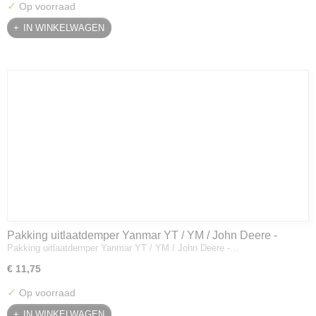
✓
Op voorraad
IN WINKELWAGEN
Pakking uitlaatdemper Yanmar YT / YM / John Deere -
Pakking uitlaatdemper Yanmar YT / YM / John Deere -…
128300-13230
€ 11,75
✓
Op voorraad
IN WINKELWAGEN