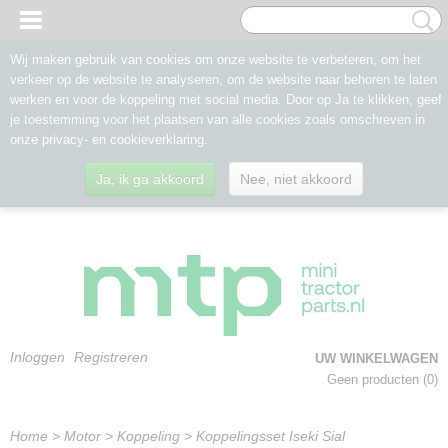
Wij maken gebruik van cookies om onze website te verbeteren, om het
verkeer op de website te analyseren, om de website naar behoren te laten
werken en voor de koppeling met social media. Door op Ja te klikken, geef
je toestemming voor het plaatsen van alle cookies zoals omschreven in
onze privacy- en cookieverklaring.
Ja, ik ga akkoord
Nee, niet akkoord
Inloggen
Registreren
UW WINKELWAGEN
Geen producten
(0)
Home
>
Motor
>
Koppeling
>
Koppelingsset Iseki Sial