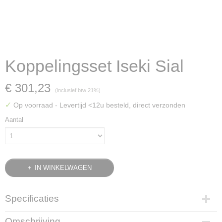
Koppelingsset Iseki Sial
€ 301,23
(inclusief btw 21%)
✓
Op voorraad
- Levertijd <12u besteld, direct verzonden
Aantal
IN WINKELWAGEN
Specificaties
Bruto gewicht
Omschrijving