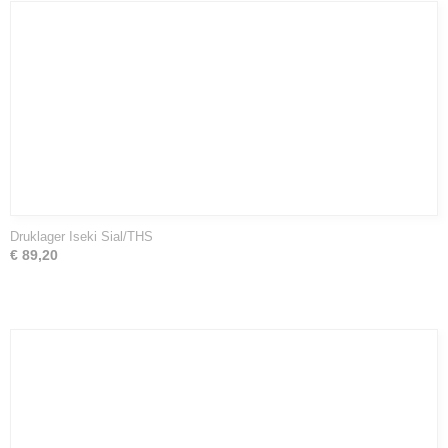
Druklager Iseki Sial/THS
€ 89,20