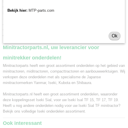
koppelingsset Iseki Sial bij ons bestelt voor 12.00 uur, en deze is op
voorraad, wordt hij dezelfde dag nog verzonden. Naast pakketbezorging
Bekijk hier:
MTP-parts.com
kunt u ook uw bestelling in ons magazijn in Olst afhalen. Wij zijn van
maandag tot en met vrijdag geopend voor afhalen van minitractor
onderdelen van 8.30 tot 16.30 uur. Maakt u hiervoor eerst een afspraak
via whatsapp 0630381824 of per e-mail info@minitractorparts.nl, dan zijn
Ok
wij u graag van dienst.
Minitractorparts.nl, uw leverancier voor
minitrekker onderdelen!
Minitractorparts heeft een groot assortiment onderdelen op het gebied van
minitractoren, miditractoren, compacttractoren en aanbouwwerktuigen. Wij
verkopen deze onderdelen met als specialisme de Japanse
minitractormerken Yanmar, Iseki, Kubota en Shibaura.
Minitractorparts.nl heeft een groot assortiment onderdelen, waaronder
deze koppelingsset Iseki Sial, voor uw Iseki Isal TF 15, TF 17, TF 19.
Heeft u nog andere onderdelen nodig voor uw Iseki Sial TF minitractor?
Bekijk ons volledige
Iseki onderdelen assortiment
.
Ook interessant