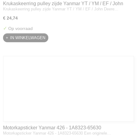
Krukaskeerring pulley zijde Yanmar YT / YM / EF / John
Krukaskeerring pulley zijde Yanmar YT / YM / EF / John Deere…
Deere - 119934-01800
€ 24,74
✓
Op voorraad
IN WINKELWAGEN
Motorkapsticker Yanmar 426 - 1A8323-65630
Motorkapsticker Yanmar 426 - 1A8323-65630 Een originele…