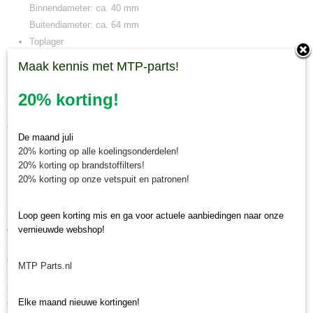
Binnendameter: ca. 40 mm
Buitendiameter: ca. 64 mm
Toplager
Buitendiameter: 32 mm
Maak kennis met MTP-parts!
Binnendiameter: 15 mm
20% korting!
Onze koppelingsset Iseki Sial is geschikt voor de
volgende types:
De maand juli
Iseki Sial TF15
20% korting op alle koelingsonderdelen!
20% korting op brandstoffilters!
Iseki Sial TF17
20% korting op onze vetspuit en patronen!
Iseki Sial TF19
Vervangen koppelingsset
Loop geen korting mis en ga voor actuele aanbiedingen naar onze
vernieuwde webshop!
Wanneer u deze koppelingsset gaat vervangen op uw Iseki Sial TF
minitrekker is van belang om het typenummer van uw tractor te
vergelijken. De koppelingsset Iseki Sial is geschikt voor meerdere Iseki
MTP Parts.nl
mini tractoren. Bij Minitractorparts kunnen wij u ook adviseren welke
koppelingsset het beste geschikt is voor uw minitrekker. Neem hiervoor
Elke maand nieuwe kortingen!
contact op met onze mini tractor specialisten. Wanneer u een