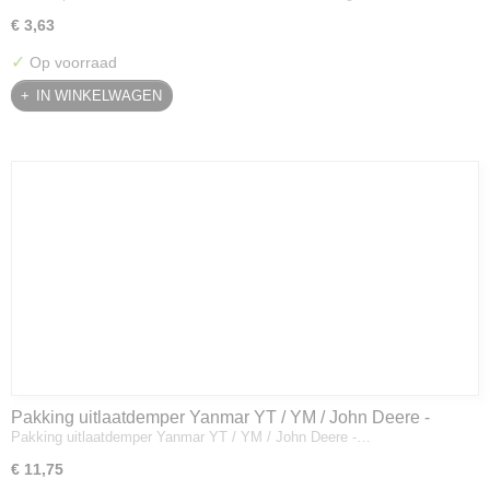
€ 3,63
✓
Op voorraad
IN WINKELWAGEN
Pakking uitlaatdemper Yanmar YT / YM / John Deere -
Pakking uitlaatdemper Yanmar YT / YM / John Deere -…
128300-13230
€ 11,75