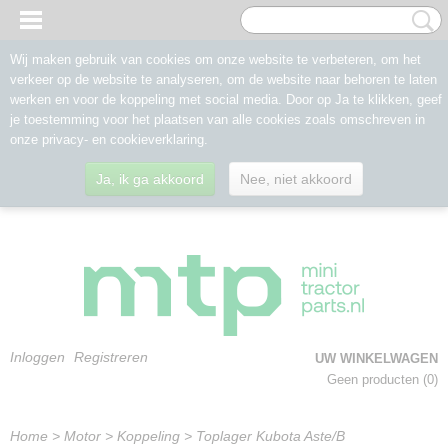
Wij maken gebruik van cookies om onze website te verbeteren, om het
verkeer op de website te analyseren, om de website naar behoren te laten
werken en voor de koppeling met social media. Door op Ja te klikken, geef
je toestemming voor het plaatsen van alle cookies zoals omschreven in
onze privacy- en cookieverklaring.
Ja, ik ga akkoord
Nee, niet akkoord
Inloggen
Registreren
UW WINKELWAGEN
Geen producten
(0)
Home
>
Motor
>
Koppeling
>
Toplager Kubota Aste/B