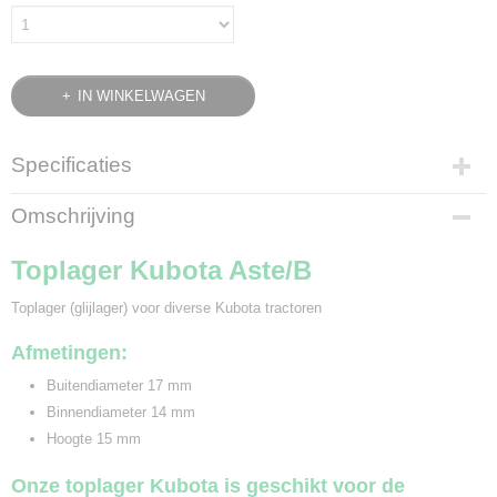
IN WINKELWAGEN
Specificaties
Bruto gewicht
Omschrijving
0,10 Kg
Toplager Kubota Aste/B
Toplager (glijlager) voor diverse Kubota tractoren
Afmetingen:
Buitendiameter 17 mm
Binnendiameter 14 mm
Hoogte 15 mm
Onze toplager Kubota is geschikt voor de