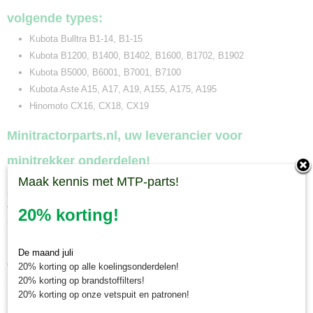
volgende types:
Kubota Bulltra B1-14, B1-15
Kubota B1200, B1400, B1402, B1600, B1702, B1902
Kubota B5000, B6001, B7001, B7100
Kubota Aste A15, A17, A19, A155, A175, A195
Hinomoto CX16, CX18, CX19
Minitractorparts.nl, uw leverancier voor
minitrekker onderdelen!
Minitractorparts heeft een groot assortiment onderdelen op het gebied van
Maak kennis met MTP-parts!
minitractoren, miditractoren, compacttractoren en aanbouwwerktuigen. Wij
verkopen deze onderdelen met als specialisme de Japanse
20% korting!
minitractormerken Yanmar, Iseki, Kubota en Shibaura.
Minitractorparts.nl heeft een groot assortiment onderdelen, waaronder
De maand juli
deze toplager, voor uw Kubota Bulltra B 1-14, B 1-15, Kubota B 1200, B
20% korting op alle koelingsonderdelen!
1400, B 1402, B 1600, B 1702, B 1902, Kubota B 5000, B 6001, B 7001,
20% korting op brandstoffilters!
B 7100, Kubota Aste A 15, A 17, A 19, A 155, A 175, A 195, Hinomoto CX
20% korting op onze vetspuit en patronen!
16, CX 18, CX 19.