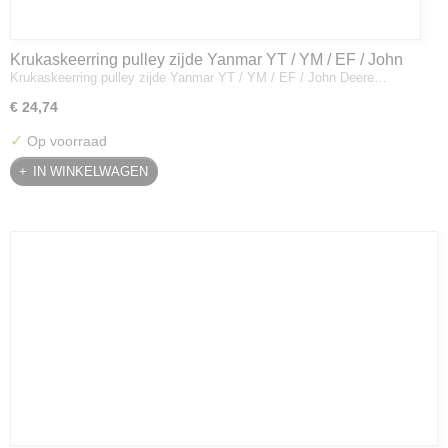
Krukaskeerring pulley zijde Yanmar YT / YM / EF / John
Krukaskeerring pulley zijde Yanmar YT / YM / EF / John Deere…
Deere - 119934-01800
€ 24,74
✓
Op voorraad
IN WINKELWAGEN