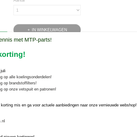
Aantal
IN WINKELWAGEN
ennis met MTP-parts!
Specificaties
orting!
Bruto gewicht
3,40 Kg
Omschrijving
uli
Radiateur Iseki TX 1300 / 1500
g op alle koelingsonderdelen!
g op brandstoffilters!
De radiateur Iseki TX1300 / 1500 koopt u veilig en snel online bij Minit
g op onze vetspuit en patronen!
Onze radiateur Iseki TX is geschikt voor de vo
 korting mis en ga voor actuele aanbiedingen naar onze vernieuwde webshop!
Iseki TX1300, TX1500
.nl
Vervangen radiateur
Wanneer u deze radiateur Iseki TX 1300 / 1500 gaat vervangen op uw 
d nieuwe kortingen!