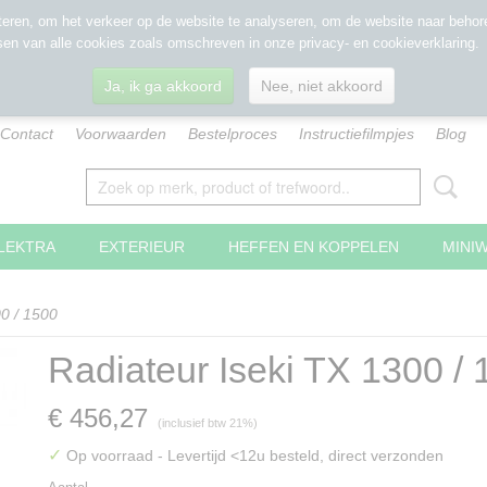
eren, om het verkeer op de website te analyseren, om de website naar behore
sen van alle cookies zoals omschreven in onze privacy- en cookieverklaring.
Ja, ik ga akkoord
Nee, niet akkoord
Contact
Voorwaarden
Bestelproces
Instructiefilmpjes
Blog
LEKTRA
EXTERIEUR
HEFFEN EN KOPPELEN
MINI
00 / 1500
Radiateur Iseki TX 1300 /
€ 456,27
(inclusief btw 21%)
✓
Op voorraad
- Levertijd <12u besteld, direct verzonden