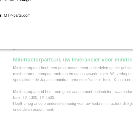
van belang om het typenummer van uw tractor te vergelijken. De radia
voor meerdere Iseki mini tractoren. Bij Minitractorparts kunnen wij u 
radiateur het beste geschikt is voor uw minitrekker. Neem hiervoor c
er:
MTP-parts.com
tractor specialisten. Wanneer u een radiateur Iseki TX 1300 / 1500 bij
uur, en deze is op voorraad, wordt hij dezelfde dag nog verzonden. N
u ook uw bestelling in ons magazijn in Olst afhalen. Wij zijn van maa
geopend voor afhalen van minitractor onderdelen van 8.30 tot 16.30 uu
een afspraak via whatsapp 0630381824 of per e-mail info@minitractorpa
graag van dienst.
Minitractorparts.nl, uw leverancier voor minitr
Minitractorparts heeft een groot assortiment onderdelen op het gebied
miditractoren, compacttractoren en aanbouwwerktuigen. Wij verkopen
specialisme de Japanse minitractormerken Yanmar, Iseki, Kubota en 
Minitractorparts.nl heeft een groot assortiment onderdelen, waaronder
Iseki TX 1300, TX 1500.
Heeft u nog andere onderdelen nodig voor uw Iseki minitractor? Bekij
onderdelen assortiment
.