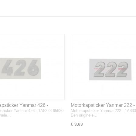
apsticker Yanmar 426 -
Motorkapsticker Yanmar 222 -
sticker Yanmar 426 - 1A8323-65630
Motorkapsticker Yanmar 222 - 1A83
3-65630
1A8333-65610
inele…
Een originele…
€ 3,63