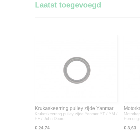
Laatst toegevoegd
Krukaskeerring pulley zijde Yanmar
Motork
Krukaskeerring pulley zijde Yanmar YT / YM /
Motorkap
YT / YM / EF / John Deere - 119934-
1A832
EF / John Deere…
Een orig
01800
€ 24,74
€ 3,63