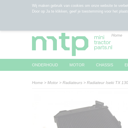
Wij maken gebruik van cookies om onze website te verbet
Door op Ja te klikken, geef je toestemming voor het plaat
Home
ONDERHOUD
MOTOR
CHASSIS
E
Home
>
Motor
>
Radiateurs
>
Radiateur Iseki TX 13