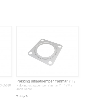
Pakking uitlaatdemper Yanmar YT /
33-65610
Pakking uitlaatdemper Yanmar YT / YM /
YM / John Deere - 128300-13230
John Deere -…
€ 11,75