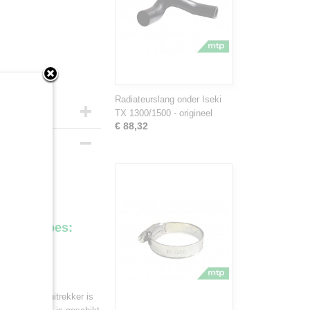
Radiateurslang onder Iseki
TX 1300/1500 - origineel
€ 88,32
ractorparts.
lgende types:
Iseki TX minitrekker is