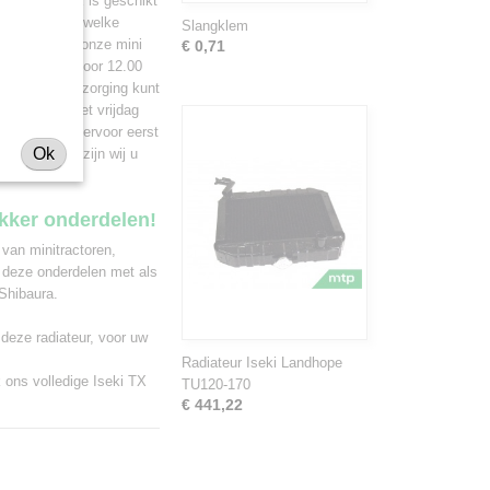
teur Iseki TX is geschikt
ook adviseren welke
Slangklem
ontact op met onze mini
€ 0,71
 ons bestelt voor 12.00
aast pakketbezorging kunt
ndag tot en met vrijdag
r. Maakt u hiervoor eerst
Ok
rts.nl, dan zijn wij u
ekker onderdelen!
 van minitractoren,
 deze onderdelen met als
Shibaura.
 deze radiateur, voor uw
Radiateur Iseki Landhope
k ons volledige
Iseki TX
TU120-170
€ 441,22