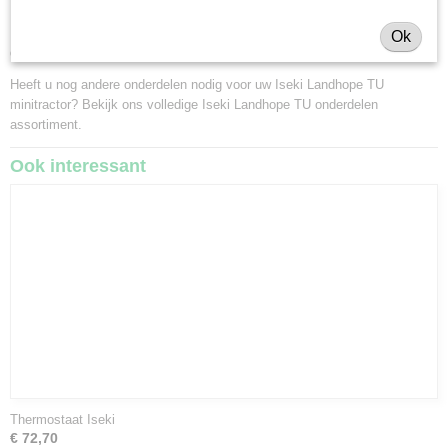
Minitractorparts.nl heeft een groot assortiment onderdelen, waaronder
Ok
deze radiateur, voor uw Iseki Landhope TU 180, TU 200, TU 220, TU 240.
Heeft u nog andere onderdelen nodig voor uw Iseki Landhope TU
minitractor? Bekijk ons volledige
Iseki Landhope TU onderdelen
assortiment
.
Ook interessant
Thermostaat Iseki
€ 72,70