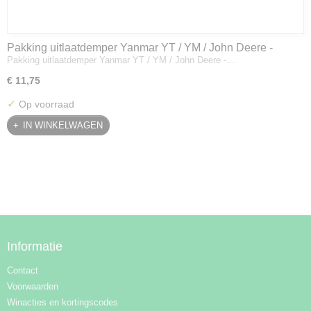
Pakking uitlaatdemper Yanmar YT / YM / John Deere -
Pakking uitlaatdemper Yanmar YT / YM / John Deere -…
128300-13230
€ 11,75
✓
Op voorraad
IN WINKELWAGEN
Informatie
Contact
Voorwaarden
Winacties en kortingscodes