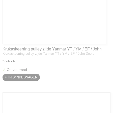
Krukaskeerring pulley zijde Yanmar YT / YM / EF / John
Krukaskeerring pulley zijde Yanmar YT / YM / EF / John Deere…
Deere - 119934-01800
€ 24,74
✓
Op voorraad
IN WINKELWAGEN