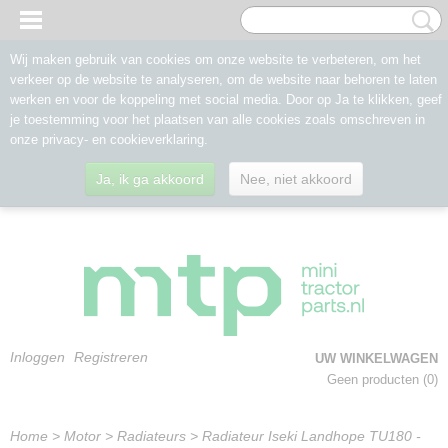
Wij maken gebruik van cookies om onze website te verbeteren, om het
verkeer op de website te analyseren, om de website naar behoren te laten
werken en voor de koppeling met social media. Door op Ja te klikken, geef
je toestemming voor het plaatsen van alle cookies zoals omschreven in
onze privacy- en cookieverklaring.
Ja, ik ga akkoord
Nee, niet akkoord
Inloggen
Registreren
UW WINKELWAGEN
Geen producten
(0)
Home
>
Motor
>
Radiateurs
>
Radiateur Iseki Landhope TU180 -