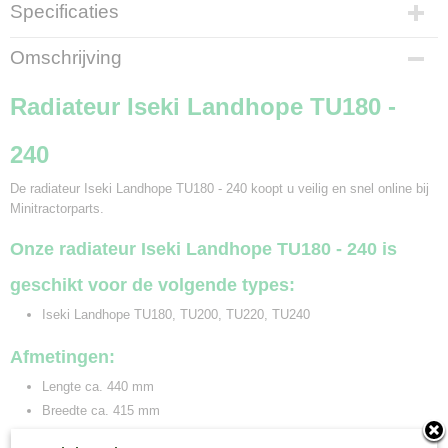
Specificaties
Bruto gewicht
Omschrijving
6,00 Kg
Radiateur Iseki Landhope TU180 -
240
De radiateur Iseki Landhope TU180 - 240 koopt u veilig en snel online bij
Minitractorparts.
Onze radiateur Iseki Landhope TU180 - 240 is
geschikt voor de volgende types:
Iseki Landhope TU180, TU200, TU220, TU240
Afmetingen:
Lengte ca. 440 mm
Breedte ca. 415 mm
Hoogte ca. 100 mm