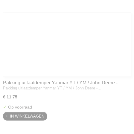
Pakking uitlaatdemper Yanmar YT / YM / John Deere -
Pakking uitlaatdemper Yanmar YT / YM / John Deere -…
128300-13230
€ 11,75
✓
Op voorraad
IN WINKELWAGEN