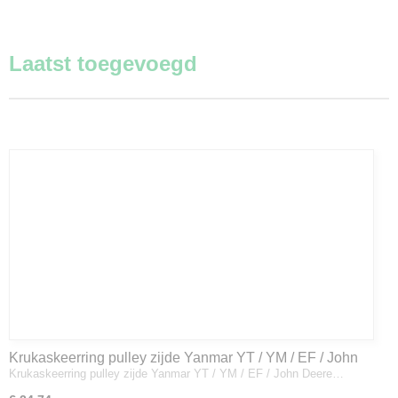
Laatst toegevoegd
Krukaskeerring pulley zijde Yanmar YT / YM / EF / John
Krukaskeerring pulley zijde Yanmar YT / YM / EF / John Deere…
Deere - 119934-01800