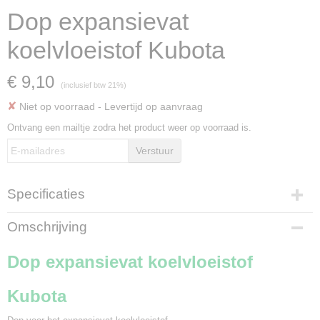
Dop expansievat
koelvloeistof Kubota
€ 9,10
(inclusief btw 21%)
✘
Niet op voorraad
- Levertijd op aanvraag
Ontvang een mailtje zodra het product weer op voorraad is.
Verstuur
Specificaties
Bruto gewicht
Omschrijving
0,01 Kg
Dop expansievat koelvloeistof
Kubota