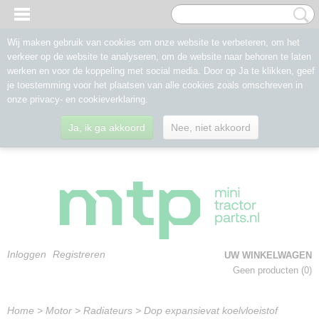
Wij maken gebruik van cookies om onze website te verbeteren, om het
verkeer op de website te analyseren, om de website naar behoren te laten
werken en voor de koppeling met social media. Door op Ja te klikken, geef
je toestemming voor het plaatsen van alle cookies zoals omschreven in
onze privacy- en cookieverklaring.
Ja, ik ga akkoord
Nee, niet akkoord
Inloggen
Registreren
UW WINKELWAGEN
Geen producten
(0)
Home
>
Motor
>
Radiateurs
>
Dop expansievat koelvloeistof