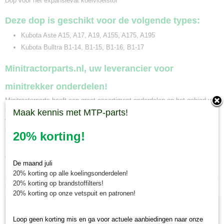
Dop voor het expansievat koelvloeistof
Deze dop is geschikt voor de volgende types:
Kubota Aste A15, A17, A19, A155, A175, A195
Kubota Bulltra B1-14, B1-15, B1-16, B1-17
Minitractorparts.nl, uw leverancier voor
minitrekker onderdelen!
Minitractorparts heeft een groot assortiment onderdelen op het gebied van
minitractoren, miditractoren, compacttractoren en aanbouwwerktuigen. Wij
Maak kennis met MTP-parts!
verkopen deze onderdelen met als specialisme de Japanse
minitractormerken Yanmar, Iseki, Kubota en Shibaura.
20% korting!
Minitractorparts.nl heeft een groot assortiment onderdelen, waaronder
deze, voor uw Kubota Aste A 15, A 17, A 19, A 155, A 175, A 195, Kubota
De maand juli
Bulltra B 1-14, B 1-15, B 1-16, B 1-17.
20% korting op alle koelingsonderdelen!
20% korting op brandstoffilters!
Ook interessant
20% korting op onze vetspuit en patronen!
Loop geen korting mis en ga voor actuele aanbiedingen naar onze