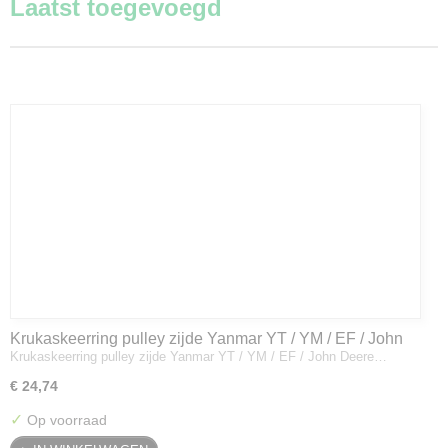
Laatst toegevoegd
Krukaskeerring pulley zijde Yanmar YT / YM / EF / John
Krukaskeerring pulley zijde Yanmar YT / YM / EF / John Deere…
Deere - 119934-01800
€ 24,74
✓
Op voorraad