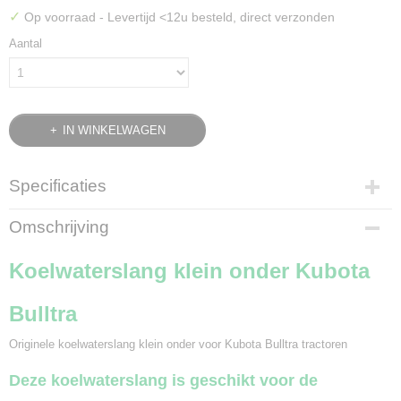
✓
Op voorraad
- Levertijd <12u besteld, direct verzonden
Aantal
IN WINKELWAGEN
Specificaties
Bruto gewicht
Omschrijving
0,05 Kg
Koelwaterslang klein onder Kubota
Bulltra
Originele koelwaterslang klein onder voor Kubota Bulltra tractoren
Deze koelwaterslang is geschikt voor de