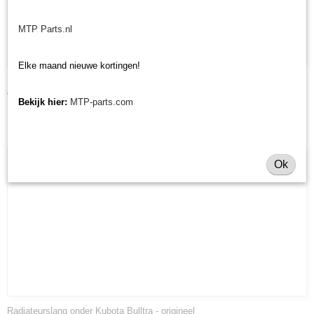
MTP Parts.nl
Elke maand nieuwe kortingen!
Radiateurslang boven Kubota Bulltra - origineel
€ 80,54
Bekijk hier:
MTP-parts.com
Ok
Radiateurslang onder Kubota Bulltra - origineel