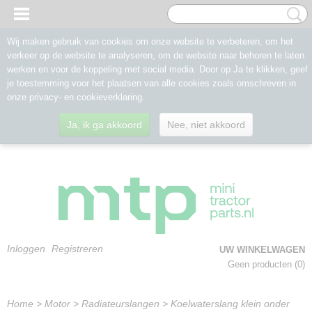
Wij maken gebruik van cookies om onze website te verbeteren, om het
verkeer op de website te analyseren, om de website naar behoren te laten
werken en voor de koppeling met social media. Door op Ja te klikken, geef
je toestemming voor het plaatsen van alle cookies zoals omschreven in
onze privacy- en cookieverklaring.
Ja, ik ga akkoord
Nee, niet akkoord
Inloggen
Registreren
UW WINKELWAGEN
Geen producten
(0)
Home
>
Motor
>
Radiateurslangen
>
Koelwaterslang klein onder