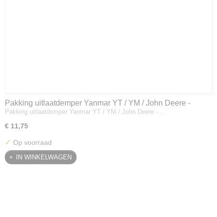
Pakking uitlaatdemper Yanmar YT / YM / John Deere -
Pakking uitlaatdemper Yanmar YT / YM / John Deere -…
128300-13230
€ 11,75
✓
Op voorraad
IN WINKELWAGEN