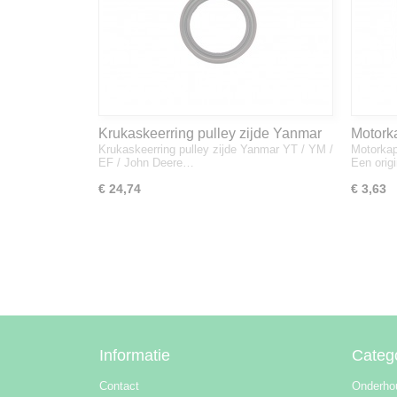
Krukaskeerring pulley zijde Yanmar
Motork
Krukaskeerring pulley zijde Yanmar YT / YM /
Motorkap
YT / YM / EF / John Deere - 119934-
1A832
EF / John Deere…
Een orig
01800
€ 24,74
€ 3,63
Informatie
Categ
Contact
Onderho