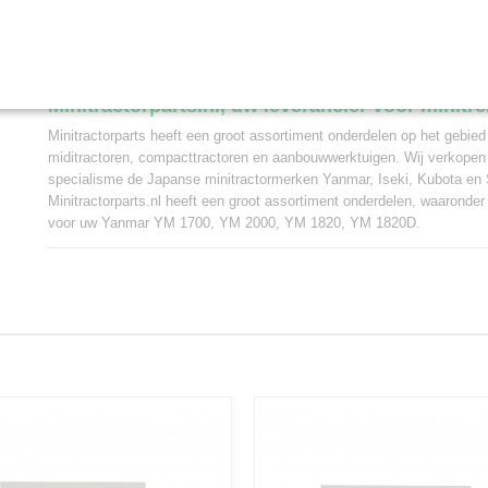
De radiateurslang is geschikt voor de volgende
Yanmar YM1700, YM2000
Yanmar YM1820, YM1820D
Minitractorparts.nl, uw leverancier voor minitr
Minitractorparts heeft een groot assortiment onderdelen op het gebied
miditractoren, compacttractoren en aanbouwwerktuigen. Wij verkopen
specialisme de Japanse minitractormerken Yanmar, Iseki, Kubota en 
Minitractorparts.nl heeft een groot assortiment onderdelen, waaronder
voor uw Yanmar YM 1700, YM 2000, YM 1820, YM 1820D.