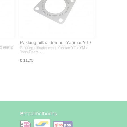
Pakking uitlaatdemper Yanmar YT /
33-65610
Pakking uitlaatdemper Yanmar YT / YM /
YM / John Deere - 128300-13230
John Deere -…
€ 11,75
Betaalmethodes