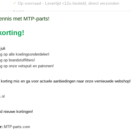
✓
Op voorraad
- Levertijd <12u besteld, direct verzonden
Aantal
ennis met MTP-parts!
orting!
IN WINKELWAGEN
uli
g op alle koelingsonderdelen!
Specificaties
g op brandstoffilters!
g op onze vetspuit en patronen!
Bruto gewicht
0,30 Kg
Omschrijving
 korting mis en ga voor actuele aanbiedingen naar onze vernieuwde webshop!
Radiateurslang onder Yanmar YM
.nl
1700/1820/2000
Een originele radiateurslang onder Yanmar YM koopt u veilig en snel on
d nieuwe kortingen!
Yanmar onderdeelnummer: 124761-49020
er:
MTP-parts.com