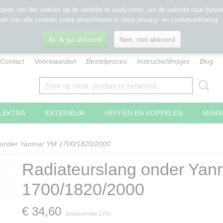
eren, om het verkeer op de website te analyseren, om de website naar behore
sen van alle cookies zoals omschreven in onze privacy- en cookieverklaring.
Ja, ik ga akkoord
Nee, niet akkoord
Contact
Voorwaarden
Bestelproces
Instructiefilmpjes
Blog
LEKTRA
EXTERIEUR
HEFFEN EN KOPPELEN
MINI
 onder Yanmar YM 1700/1820/2000
Radiateurslang onder Ya
1700/1820/2000
€ 34,60
(inclusief btw 21%)