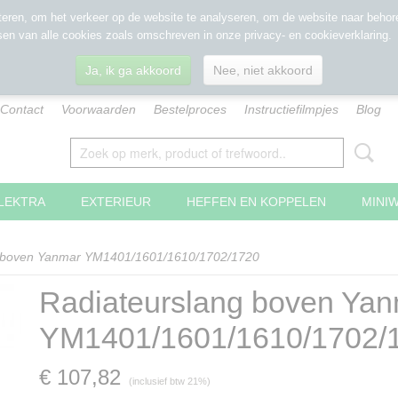
eren, om het verkeer op de website te analyseren, om de website naar behore
sen van alle cookies zoals omschreven in onze privacy- en cookieverklaring.
Ja, ik ga akkoord
Nee, niet akkoord
Contact
Voorwaarden
Bestelproces
Instructiefilmpjes
Blog
LEKTRA
EXTERIEUR
HEFFEN EN KOPPELEN
MINI
g boven Yanmar YM1401/1601/1610/1702/1720
Radiateurslang boven Ya
YM1401/1601/1610/1702/
€ 107,82
(inclusief btw 21%)