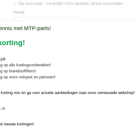
✓
Op voorraad
- Levertijd <12u besteld, direct verzonden
Aantal
ennis met MTP-parts!
orting!
IN WINKELWAGEN
uli
Specificaties
g op alle koelingsonderdelen!
Bruto gewicht
0,20 Kg
g op brandstoffilters!
Omschrijving
g op onze vetspuit en patronen!
Radiateurslang boven Yanmar
 korting mis en ga voor actuele aanbiedingen naar onze vernieuwde webshop!
YM1401/1601/1610/1702/1720
.nl
Originele radiateurslang boven voor diverse Yanmar YM compacttract
Yanmar onderdeelnummer: 121450-49010
d nieuwe kortingen!