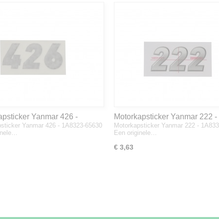
apsticker Yanmar 426 -
Motorkapsticker Yanmar 222 -
sticker Yanmar 426 - 1A8323-65630
Motorkapsticker Yanmar 222 - 1A83
3-65630
1A8333-65610
inele…
Een originele…
€ 3,63