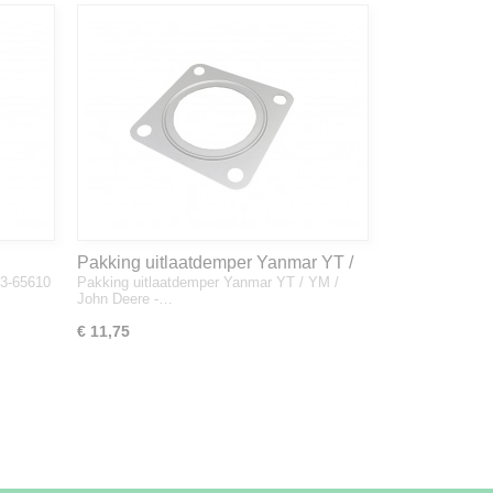
Pakking uitlaatdemper Yanmar YT /
33-65610
Pakking uitlaatdemper Yanmar YT / YM /
YM / John Deere - 128300-13230
John Deere -…
€ 11,75