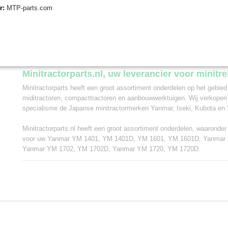
Deze radiateurslang is geschikt voor de volgen
er:
MTP-parts.com
Yanmar YM1401, YM1401D, YM1601, YM1601D
Yanmar YM1610, YM1610D
Yanmar YM1702, YM1702D
Yanmar YM1720, YM1720D
Minitractorparts.nl, uw leverancier voor minitr
Minitractorparts heeft een groot assortiment onderdelen op het gebied
miditractoren, compacttractoren en aanbouwwerktuigen. Wij verkopen
specialisme de Japanse minitractormerken Yanmar, Iseki, Kubota en 
Minitractorparts.nl heeft een groot assortiment onderdelen, waaronder
voor uw Yanmar YM 1401, YM 1401D, YM 1601, YM 1601D, Yanmar
Yanmar YM 1702, YM 1702D, Yanmar YM 1720, YM 1720D.