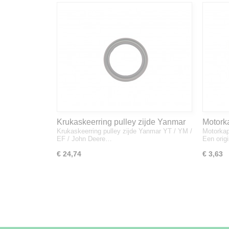
Krukaskeerring pulley zijde Yanmar
Motork
Krukaskeerring pulley zijde Yanmar YT / YM /
Motorkap
YT / YM / EF / John Deere - 119934-
1A832
EF / John Deere…
Een orig
01800
€ 24,74
€ 3,63