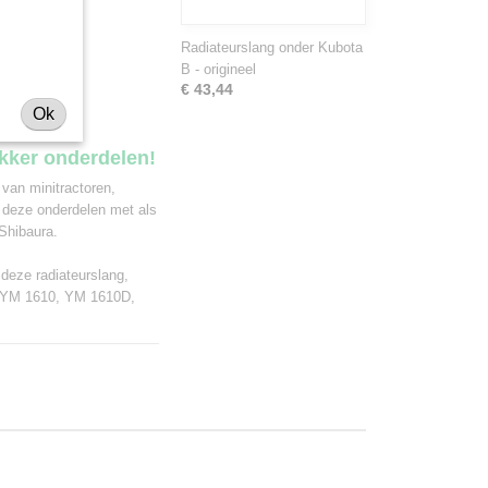
de types:
Radiateurslang onder Kubota
B - origineel
€ 43,44
Ok
ekker onderdelen!
 van minitractoren,
 deze onderdelen met als
Shibaura.
 deze radiateurslang,
 YM 1610, YM 1610D,