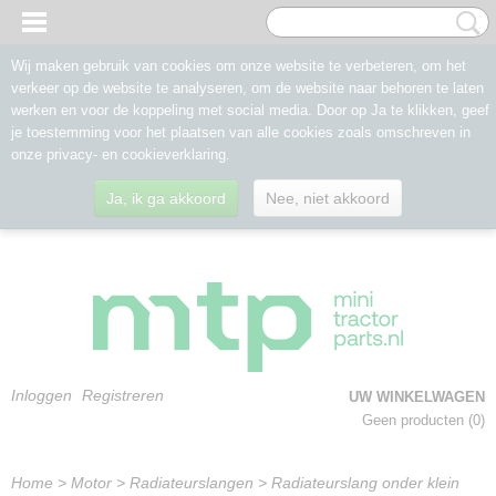
Wij maken gebruik van cookies om onze website te verbeteren, om het
verkeer op de website te analyseren, om de website naar behoren te laten
werken en voor de koppeling met social media. Door op Ja te klikken, geef
je toestemming voor het plaatsen van alle cookies zoals omschreven in
onze privacy- en cookieverklaring.
Ja, ik ga akkoord
Nee, niet akkoord
Inloggen
Registreren
UW WINKELWAGEN
Geen producten
(0)
Home
>
Motor
>
Radiateurslangen
>
Radiateurslang onder klein