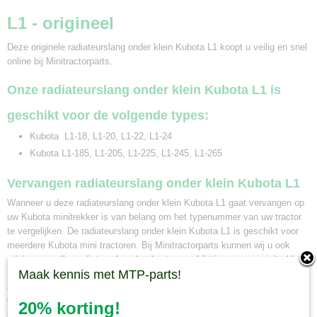
L1 - origineel
Deze originele radiateurslang onder klein Kubota L1 koopt u veilig en snel
online bij Minitractorparts.
Onze radiateurslang onder klein Kubota L1 is
geschikt voor de volgende types:
Kubota L1-18, L1-20, L1-22, L1-24
Kubota L1-185, L1-205, L1-225, L1-245, L1-265
Vervangen radiateurslang onder klein Kubota L1
Wanneer u deze radiateurslang onder klein Kubota L1 gaat vervangen op
uw Kubota minitrekker is van belang om het typenummer van uw tractor
te vergelijken. De radiateurslang onder klein Kubota L1 is geschikt voor
meerdere Kubota mini tractoren. Bij Minitractorparts kunnen wij u ook
adviseren welke radiateurslang het beste geschikt is voor uw minitrekker.
Maak kennis met MTP-parts!
Neem hiervoor contact op met onze mini tractor specialisten. Wanneer u
een radiateurslang Kubota bij ons besteld voor 12.00 uur, en deze is op
voorraad, wordt hij dezelfde dag nog verzonden. Naast pakketbezorging
20% korting!
kunt u ook uw bestelling in ons magazijn in Olst afhalen. Wij zijn van