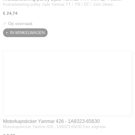
Krukaskeerring pulley zijde Yanmar YT / YM / EF / John Deere…
Deere - 119934-01800
€ 24,74
✓
Op voorraad
IN WINKELWAGEN
Motorkapsticker Yanmar 426 - 1A8323-65630
Motorkapsticker Yanmar 426 - 1A8323-65630 Een originele…