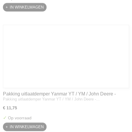
IN WINKELWAGEN
Pakking uitlaatdemper Yanmar YT / YM / John Deere -
Pakking uitlaatdemper Yanmar YT / YM / John Deere -…
128300-13230
€ 11,75
✓
Op voorraad
IN WINKELWAGEN