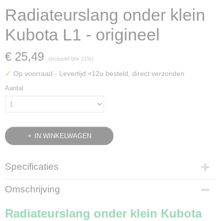
Radiateurslang onder klein
Kubota L1 - origineel
€ 25,49
(inclusief btw 21%)
✓
Op voorraad
- Levertijd <12u besteld, direct verzonden
Aantal
IN WINKELWAGEN
Specificaties
Bruto gewicht
Omschrijving
0,20 Kg
Radiateurslang onder klein Kubota