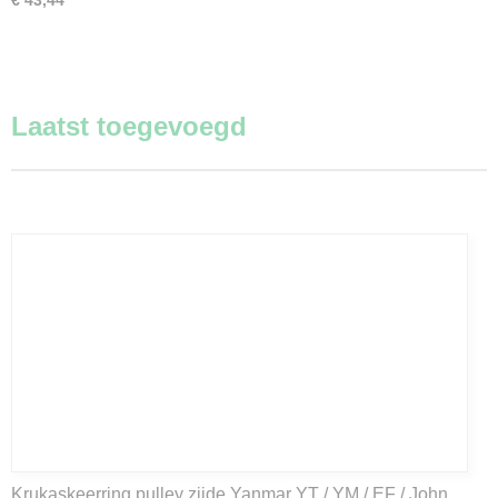
€ 43,44
Laatst toegevoegd
Krukaskeerring pulley zijde Yanmar YT / YM / EF / John