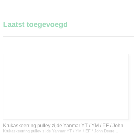
Laatst toegevoegd
Krukaskeerring pulley zijde Yanmar YT / YM / EF / John
Krukaskeerring pulley zijde Yanmar YT / YM / EF / John Deere…
Deere - 119934-01800