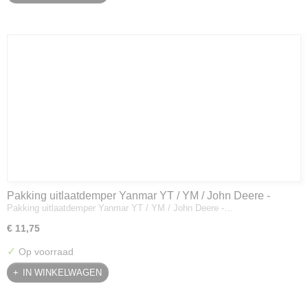
Pakking uitlaatdemper Yanmar YT / YM / John Deere -
Pakking uitlaatdemper Yanmar YT / YM / John Deere -…
128300-13230
€ 11,75
✓
Op voorraad
IN WINKELWAGEN