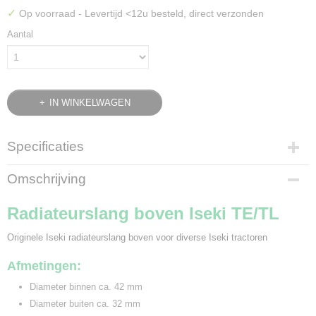
✓
Op voorraad
- Levertijd <12u besteld, direct verzonden
Aantal
IN WINKELWAGEN
Specificaties
Bruto gewicht
Omschrijving
0,20 Kg
Radiateurslang boven Iseki TE/TL
Originele Iseki radiateurslang boven voor diverse Iseki tractoren
Afmetingen:
Diameter binnen ca. 42 mm
Diameter buiten ca. 32 mm