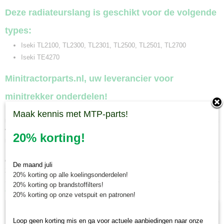
Deze radiateurslang is geschikt voor de volgende
types:
Iseki TL2100, TL2300, TL2301, TL2500, TL2501, TL2700
Iseki TE4270
Minitractorparts.nl, uw leverancier voor
minitrekker onderdelen!
Minitractorparts heeft een groot assortiment onderdelen op het gebied van
Maak kennis met MTP-parts!
minitractoren, miditractoren, compacttractoren en aanbouwwerktuigen. Wij
verkopen deze onderdelen met als specialisme de Japanse
20% korting!
minitractormerken Yanmar, Iseki, Kubota en Shibaura.
Minitractorparts.nl heeft een groot assortiment onderdelen, waaronder
deze radiateurslang boven, voor uw
Iseki TL 2100, TL 2300, TL 2301, TL
De maand juli
2500, TL 2501, TL 2700,
Iseki TE 4270.
20% korting op alle koelingsonderdelen!
20% korting op brandstoffilters!
Ook interessant
20% korting op onze vetspuit en patronen!
Loop geen korting mis en ga voor actuele aanbiedingen naar onze