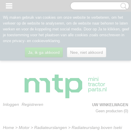
Wij maken gebruik van cookies om onze website te verbeteren, om het
verkeer op de website te analyseren, om de website naar behoren te laten
werken en voor de koppeling met social media. Door op Ja te klikken, geef
je toestemming voor het plaatsen van alle cookies zoals omschreven in
onze privacy- en cookieverklaring.
Ja, ik ga akkoord
Nee, niet akkoord
Inloggen
Registreren
UW WINKELWAGEN
Geen producten
(0)
Home
>
Motor
>
Radiateurslangen
>
Radiateurslang boven Iseki