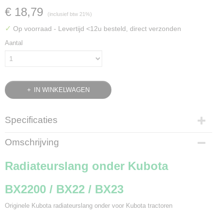
€ 18,79
(inclusief btw 21%)
✓
Op voorraad
- Levertijd <12u besteld, direct verzonden
Aantal
IN WINKELWAGEN
Specificaties
Bruto gewicht
Omschrijving
0,30 Kg
Radiateurslang onder Kubota
BX2200 / BX22 / BX23
Originele Kubota radiateurslang onder voor Kubota tractoren