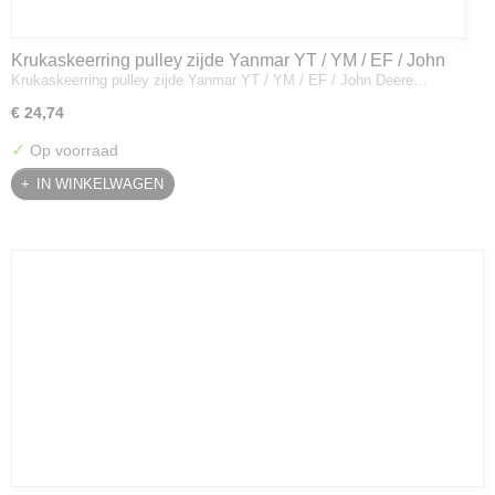
Krukaskeerring pulley zijde Yanmar YT / YM / EF / John
Krukaskeerring pulley zijde Yanmar YT / YM / EF / John Deere…
Deere - 119934-01800
€ 24,74
✓
Op voorraad
IN WINKELWAGEN