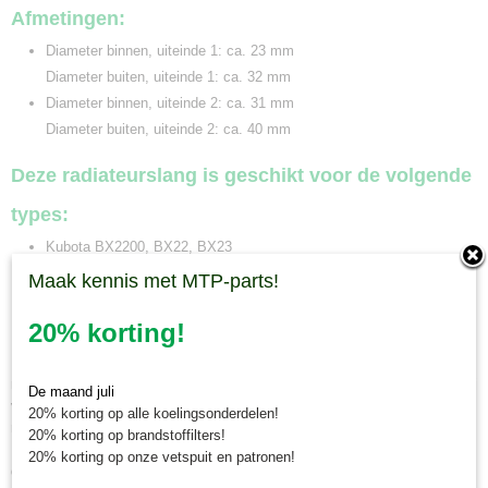
Afmetingen:
Diameter binnen, uiteinde 1: ca. 23 mm
Diameter buiten, uiteinde 1: ca. 32 mm
Diameter binnen, uiteinde 2: ca. 31 mm
Diameter buiten, uiteinde 2: ca. 40 mm
Deze radiateurslang is geschikt voor de volgende
types:
Kubota BX2200, BX22, BX23
Maak kennis met MTP-parts!
Minitractorparts.nl, uw leverancier voor
20% korting!
minitrekker onderdelen!
Minitractorparts heeft een groot assortiment onderdelen op het gebied van
minitractoren, miditractoren, compacttractoren en aanbouwwerktuigen. Wij
De maand juli
verkopen deze onderdelen met als specialisme de Japanse
20% korting op alle koelingsonderdelen!
minitractormerken Yanmar, Iseki, Kubota en Shibaura.
20% korting op brandstoffilters!
Minitractorparts.nl heeft een groot assortiment onderdelen, waaronder
20% korting op onze vetspuit en patronen!
deze radiateurslang onder, voor uw Kubota BX 2200, BX 22, BX 23.