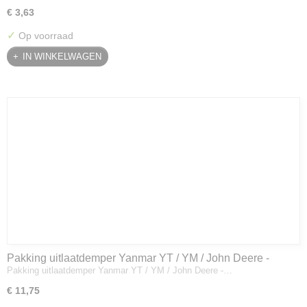
€ 3,63
✓
Op voorraad
IN WINKELWAGEN
Pakking uitlaatdemper Yanmar YT / YM / John Deere -
Pakking uitlaatdemper Yanmar YT / YM / John Deere -…
128300-13230
€ 11,75