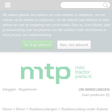
Wij maken gebruik van cookies om onze website te verbeteren, om het
verkeer op de website te analyseren, om de website naar behoren te laten
werken en voor de koppeling met social media. Door op Ja te klikken, geef
je toestemming voor het plaatsen van alle cookies zoals omschreven in
onze privacy- en cookieverklaring.
Ja, ik ga akkoord
Nee, niet akkoord
Inloggen
Registreren
UW WINKELWAGEN
Geen producten
(0)
Home
>
Motor
>
Radiateurslangen
>
Radiateurslang onder Kubota