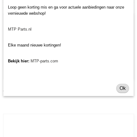
Ook interessant
Loop geen korting mis en ga voor actuele aanbiedingen naar onze
vernieuwde webshop!
MTP Parts.nl
Elke maand nieuwe kortingen!
Bekijk hier:
MTP-parts.com
Radiateurslang boven Kubota BX2200 / BX22 / BX23
Ok
€ 24,21